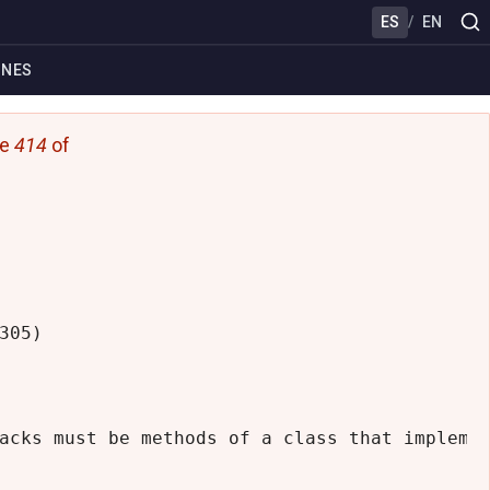
ES
/
EN
ONES
ne
414
of
05)

acks must be methods of a class that implemen