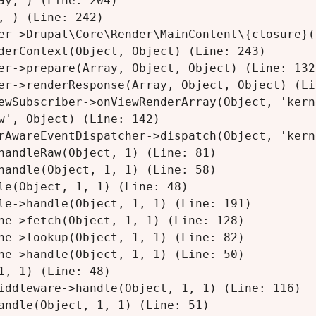
y, ) (Line: 204)

 ) (Line: 242)

er->Drupal\Core\Render\MainContent\{closure}(
derContext(Object, Object) (Line: 243)

er->prepare(Array, Object, Object) (Line: 132)
er->renderResponse(Array, Object, Object) (Lin
ewSubscriber->onViewRenderArray(Object, 'kern
w', Object) (Line: 142)

rAwareEventDispatcher->dispatch(Object, 'kern
handleRaw(Object, 1) (Line: 81)

handle(Object, 1, 1) (Line: 58)

le(Object, 1, 1) (Line: 48)

le->handle(Object, 1, 1) (Line: 191)

he->fetch(Object, 1, 1) (Line: 128)

he->lookup(Object, 1, 1) (Line: 82)

he->handle(Object, 1, 1) (Line: 50)

, 1) (Line: 48)

iddleware->handle(Object, 1, 1) (Line: 116)

andle(Object, 1, 1) (Line: 51)
