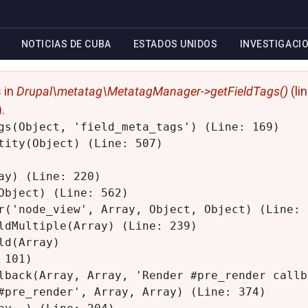
NOTICIAS DE CUBA
ESTADOS UNIDOS
INVESTIGACI
s in
Drupal\metatag\MetatagManager->getFieldTags()
(li
).
gs(Object, 'field_meta_tags') (Line: 169)

tity(Object) (Line: 507)

y) (Line: 220)

Object) (Line: 562)

r('node_view', Array, Object, Object) (Line: 3
ldMultiple(Array) (Line: 239)

d(Array)

101)

lback(Array, Array, 'Render #pre_render callb
#pre_render', Array, Array) (Line: 374)
