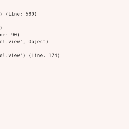
) (Line: 580)



e: 90)

el.view', Object)

el.view') (Line: 174)
