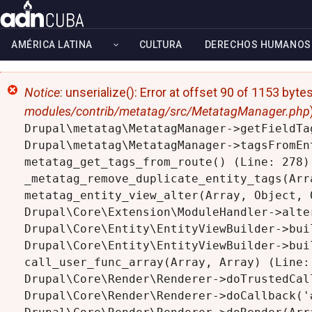
Skip
to
AMÉRICA LATINA
CULTURA
DERECHOS HUMANOS
main
content
Error
Notice
: unserialize(): Error at offset 90 of 1153 byte
modules/contrib/metatag/src/MetatagManager.php
message
Drupal\metatag\MetatagManager->getFieldTa
Drupal\metatag\MetatagManager->tagsFromEn
metatag_get_tags_from_route() (Line: 278)

_metatag_remove_duplicate_entity_tags(Arra
metatag_entity_view_alter(Array, Object, 
Drupal\Core\Extension\ModuleHandler->alte
Drupal\Core\Entity\EntityViewBuilder->bui
Drupal\Core\Entity\EntityViewBuilder->buil
call_user_func_array(Array, Array) (Line: 
Drupal\Core\Render\Renderer->doTrustedCal
Drupal\Core\Render\Renderer->doCallback('