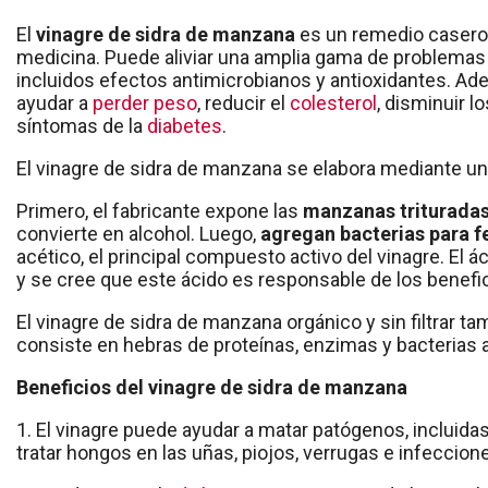
El
vinagre de sidra de manzana
es un remedio casero p
medicina. Puede aliviar una amplia gama de problemas 
incluidos efectos antimicrobianos y antioxidantes. Ad
ayudar a
perder peso
, reducir el
colesterol
, disminuir l
síntomas de la
diabetes
.
El vinagre de sidra de manzana se elabora mediante u
Primero, el fabricante expone las
manzanas trituradas 
convierte en alcohol. Luego,
agregan bacterias para 
acético, el principal compuesto activo del vinagre. El ác
y se cree que este ácido es responsable de los benefic
El vinagre de sidra de manzana orgánico y sin filtrar 
consiste en hebras de proteínas, enzimas y bacterias a
Beneficios del vinagre de sidra de manzana
1. El vinagre puede ayudar a matar patógenos, incluidas 
tratar hongos en las uñas, piojos, verrugas e infeccion