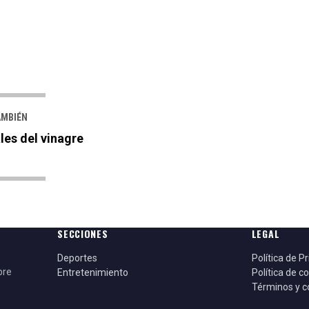
AMBIÉN
es del vinagre
SECCIONES
LEGAL
Deportes
Política de P
bre
Entretenimiento
Política de c
Términos y c