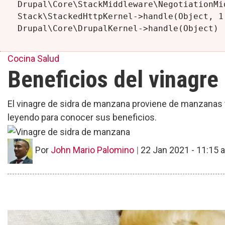
Drupal\Core\StackMiddleware\NegotiationMi
Stack\StackedHttpKernel->handle(Object, 1,
Cocina
Salud
Beneficios del vinagre
El vinagre de sidra de manzana proviene de manzanas t
leyendo para conocer sus beneficios.
Por
John Mario Palomino
|
22 Jan 2021 - 11:15