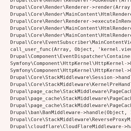
Drupal\Core\Render\Renderer->doRender(Arra
Drupal\Core\Render\Renderer->render(Array,
Drupal\Core\Render\MainContent\HtmlRender
Drupal\Core\Render\Renderer->executeInRen
Drupal\Core\Render\MainContent\HtmlRender
Drupal\Core\Render\MainContent\HtmlRender
Drupal\Core\EventSubscriber\MainContentVi
call_user_func(Array, Object, 'kernel.vie
Drupal\Component\EventDispatcher\Containe
Symfony\Component\HttpKernel\HttpKernel->
Symfony\Component\HttpKernel\HttpKernel->
Drupal\Core\StackMiddleware\Session->hand
Drupal\Core\StackMiddleware\KernelPreHand
Drupal\page_cache\StackMiddleware\PageCac
Drupal\page_cache\StackMiddleware\PageCac
Drupal\page_cache\StackMiddleware\PageCac
Drupal\ban\BanMiddleware->handle(Object, 1
Drupal\Core\StackMiddleware\ReverseProxyM
Drupal\cloudflare\CloudFlareMiddleware->h