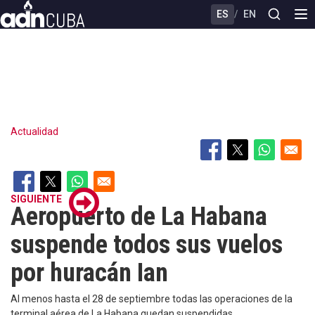
Skip
ES
/
EN
to
main
content
Actualidad
SIGUIENTE
Aeropuerto de La Habana
suspende todos sus vuelos
por huracán Ian
Al menos hasta el 28 de septiembre todas las operaciones de la
terminal aérea de La Habana quedan suspendidas