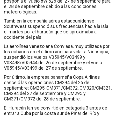
posponía el vuelo 8W 626 del 27 de septiembre para
el 28 de septiembre debido a las condiciones
meteorológicas.
También la compañía aérea estadounidense
Southwest suspendió sus frecuencias hacia la isla
el martes por el huracán que se aproximaba al
occidente del país.
La aerolínea venezolana Conviasa, muy utilizada por
los cubanos en el último año para volar a Nicaragua,
suspendió los vuelos V05945/V03499 y
V03498/V05944 del 26 de septiembre y el vuelo
V05945/V03499 del 27 de septiembre.
Por último, la empresa panameña Copa Airlines
canceló las operaciones CM294 del 26 de
septiembre; CM295, CM371/CM372, CM320/CM321,
CM294 del 27 de septiembre y CM295 y
CM371/CM372 del 28 de septiembre.
El Huracán Ian se convirtió en categoría 3 antes de
entrar a Cuba por la costa sur de Pinar del Río y