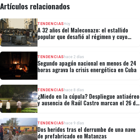
Artículos relacionados
TENDENCIAS
Hoy
A 32 años del Maleconazo: el estallido
popular que desafió al régimen y cuyo
legado revivió el 11J
TENDENCIAS
hace 2 días
Segundo apagón nacional en menos de 24
horas agrava la crisis energética en Cuba
TENDENCIAS
hace 8 días
¿Miedo en la cúpula? Despliegue antiaéreo
y ausencia de Raúl Castro marcan el 26 de
Julio
TENDENCIAS
hace 9 días
Dos heridos tras el derrumbe de una nave
de prefabricado en Matanzas