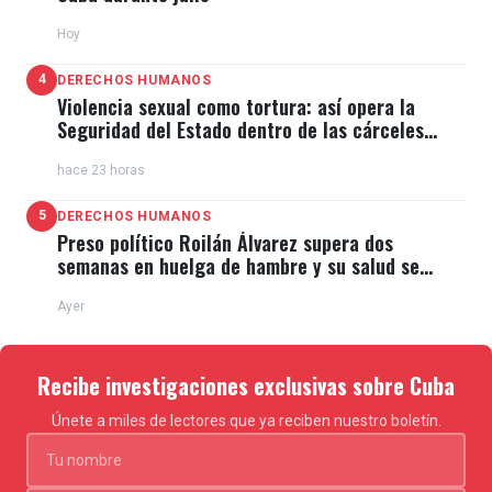
Hoy
4
DERECHOS HUMANOS
Violencia sexual como tortura: así opera la
Seguridad del Estado dentro de las cárceles
cubanas
hace 23 horas
5
DERECHOS HUMANOS
Preso político Roilán Álvarez supera dos
semanas en huelga de hambre y su salud se
deteriora
Ayer
Recibe investigaciones exclusivas sobre Cuba
Únete a miles de lectores que ya reciben nuestro boletín.