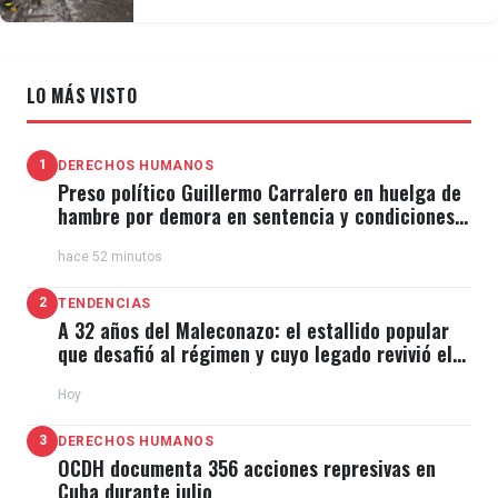
LO MÁS VISTO
1
DERECHOS HUMANOS
Preso político Guillermo Carralero en huelga de
hambre por demora en sentencia y condiciones
de El Típico
hace 52 minutos
2
TENDENCIAS
A 32 años del Maleconazo: el estallido popular
que desafió al régimen y cuyo legado revivió el
11J
Hoy
3
DERECHOS HUMANOS
OCDH documenta 356 acciones represivas en
Cuba durante julio