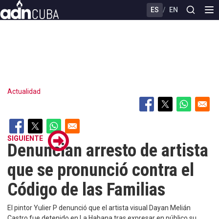
Skip
ES
/
EN
to
main
content
Actualidad
SIGUIENTE
Denuncian arresto de artista
que se pronunció contra el
Código de las Familias
El pintor Yulier P denunció que el artista visual Dayan Melián
Castro fue detenido en La Habana tras expresar en público su