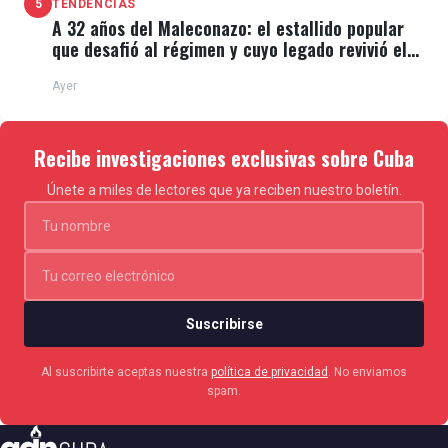
5
TENDENCIAS
A 32 años del Maleconazo: el estallido popular
que desafió al régimen y cuyo legado revivió el
11J
Ayer
Recibe investigaciones exclusivas sobre Cuba
Únete a miles de lectores que ya reciben nuestro boletín.
Suscribirse
Al suscribirte aceptas nuestra
política de privacidad
. No enviamos
spam.