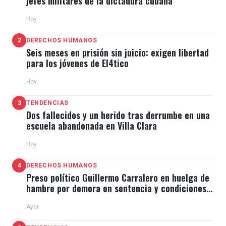
jefes militares de la dictadura cubana
Hoy
2
DERECHOS HUMANOS
Seis meses en prisión sin juicio: exigen libertad
para los jóvenes de El4tico
Hoy
3
TENDENCIAS
Dos fallecidos y un herido tras derrumbe en una
escuela abandonada en Villa Clara
Hoy
4
DERECHOS HUMANOS
Preso político Guillermo Carralero en huelga de
hambre por demora en sentencia y condiciones
de El Típico
Ayer