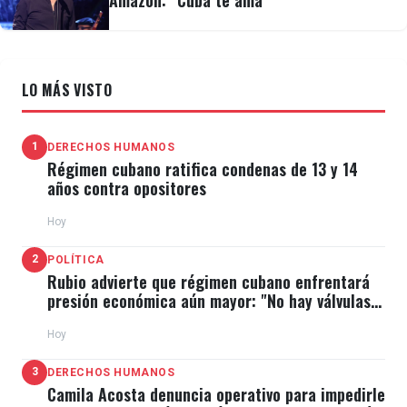
Amazon: "Cuba te ama"
LO MÁS VISTO
1
DERECHOS HUMANOS
Régimen cubano ratifica condenas de 13 y 14
años contra opositores
Hoy
2
POLÍTICA
Rubio advierte que régimen cubano enfrentará
presión económica aún mayor: "No hay válvulas
de escape"
Hoy
3
DERECHOS HUMANOS
Camila Acosta denuncia operativo para impedirle