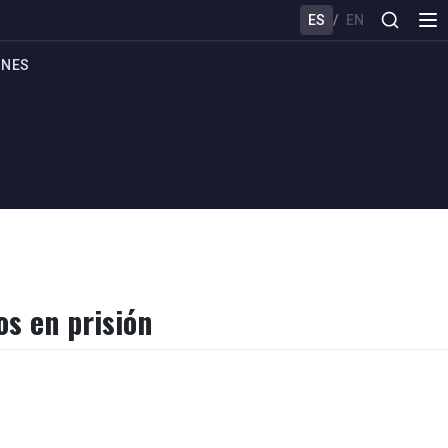
ES
/
EN
ONES
os en prisión