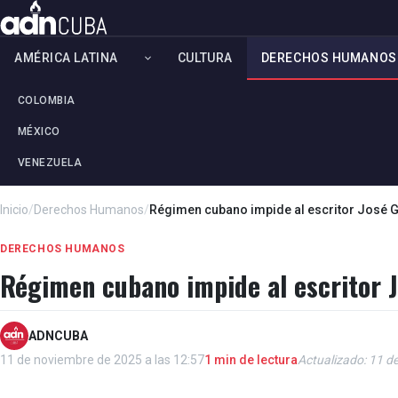
AMÉRICA LATINA
CULTURA
DERECHOS HUMANOS
COLOMBIA
MÉXICO
VENEZUELA
Inicio
/
Derechos Humanos
/
Régimen cubano impide al escritor José Ga
DERECHOS HUMANOS
Régimen cubano impide al escritor J
ADNCUBA
11 de noviembre de 2025 a las 12:57
1 min de lectura
Actualizado: 11 d