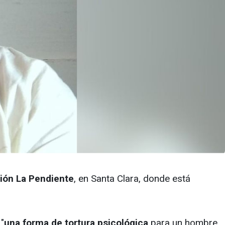
sión La Pendiente
, en Santa Clara, donde está
"
una forma de tortura psicológica
para un hombre