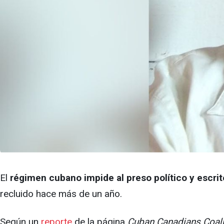
El
régimen cubano impide al preso político y escrit
recluido hace más de un año.
Según un
reporte
de la página
Cuban Canadians Coali