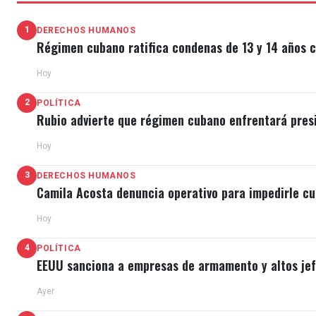
1
DERECHOS HUMANOS
Régimen cubano ratifica condenas de 13 y 14 años c
Hoy
2
POLÍTICA
Rubio advierte que régimen cubano enfrentará pres
Hoy
3
DERECHOS HUMANOS
Camila Acosta denuncia operativo para impedirle cu
Hoy
4
POLÍTICA
EEUU sanciona a empresas de armamento y altos jefe
Ayer