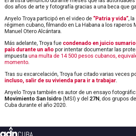
El artista denunció durante meses que las autoridades 
dos años de arte y fotografía gracias a una beca que g
Anyelo Troya participó en el video de
“Patria y vida”
, l
régimen cubano, filmando en La Habana a los raperos Ma
Manuel Otero Alcántara.
Más adelante, Troya fue
condenado en juicio sumario a
país durante un año
por intentar documentar las prote
impuesta
una multa de 14 500 pesos cubanos, equivale
momento
.
Tras su excarcelación, Troya fue citado varias veces po
incluso, salir de su vivienda para ir a trabajar
.
Anyelo Troya también es autor de un ensayo fotográfico
Movimiento San Isidro
(MSI) y del
27N
, dos grupos d
Cuba durante el año 2020.