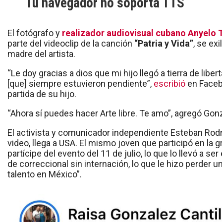
Tu navegador no soporta TTS
El fotógrafo y
realizador audiovisual cubano Anyelo 
parte del videoclip de la canción
“Patria y Vida”
, se exi
madre del artista.
“Le doy gracias a dios que mi hijo llegó a tierra de libe
[que] siempre estuvieron pendiente”,
escribió
en Facebo
partida de su hijo.
“Ahora sí puedes hacer Arte libre. Te amo”, agregó Gonz
El activista y comunicador independiente Esteban Rodr
video, llega a USA. El mismo joven que participó en la 
partícipe del evento del 11 de julio, lo que lo llevó a 
de correccional sin internación, lo que le hizo perder
talento en México”.