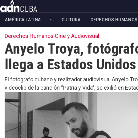
Skip
to
AMÉRICA LATINA
CULTURA
DERECHOS HUMANOS
main
content
Derechos Humanos
Cine y Audiovisual
Anyelo Troya, fotógrafo
llega a Estados Unidos
El fotógrafo cubano y realizador audiovisual Anyelo Tr
videoclip de la canción “Patria y Vida”, se exilió en Est