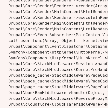
Drupal\Core\Render\Renderer->doRender(Arra
Drupal\Core\Render\Renderer->render(Array,
Drupal\Core\Render\MainContent\HtmlRender
Drupal\Core\Render\Renderer->executeInRen
Drupal\Core\Render\MainContent\HtmlRender
Drupal\Core\Render\MainContent\HtmlRender
Drupal\Core\EventSubscriber\MainContentVi
call_user_func(Array, Object, 'kernel.vie
Drupal\Component\EventDispatcher\Containe
Symfony\Component\HttpKernel\HttpKernel->
Symfony\Component\HttpKernel\HttpKernel->
Drupal\Core\StackMiddleware\Session->hand
Drupal\Core\StackMiddleware\KernelPreHand
Drupal\page_cache\StackMiddleware\PageCac
Drupal\page_cache\StackMiddleware\PageCac
Drupal\page_cache\StackMiddleware\PageCac
Drupal\ban\BanMiddleware->handle(Object, 1
Drupal\Core\StackMiddleware\ReverseProxyM
Drupal\cloudflare\CloudFlareMiddleware->h