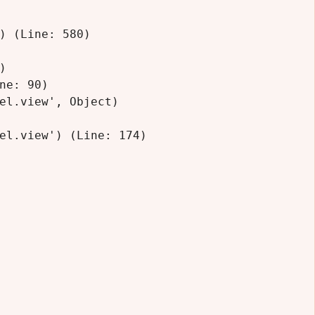
) (Line: 580)



e: 90)

el.view', Object)

el.view') (Line: 174)
