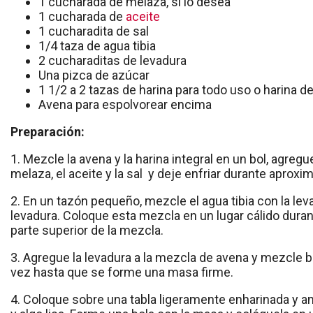
1 cucharada de melaza, si lo desea
1 cucharada de
aceite
1 cucharadita de sal
1/4 taza de agua tibia
2 cucharaditas de levadura
Una pizca de azúcar
1 1/2 a 2 tazas de harina para todo uso o harina d
Avena para espolvorear encima
Preparación:
1. Mezcle la avena y la harina integral en un bol, agregu
melaza, el aceite y la sal y deje enfriar durante apro
2. En un tazón pequeño, mezcle el agua tibia con la lev
levadura. Coloque esta mezcla en un lugar cálido dur
parte superior de la mezcla.
3. Agregue la levadura a la mezcla de avena y mezcle bi
vez hasta que se forme una masa firme.
4. Coloque sobre una tabla ligeramente enharinada y a