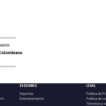
AMBIÉN
Colombiano
SECCIONES
LEGAL
Deportes
Política de P
bre
Entretenimiento
Política de c
Términos y c