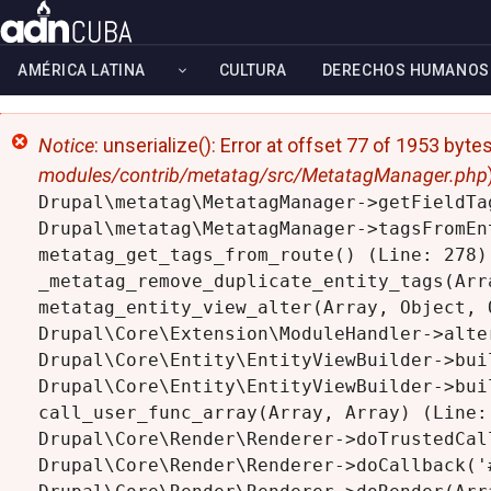
Skip
to
AMÉRICA LATINA
CULTURA
DERECHOS HUMANOS
main
content
Error
Notice
: unserialize(): Error at offset 77 of 1953 byte
modules/contrib/metatag/src/MetatagManager.php
message
Drupal\metatag\MetatagManager->getFieldTa
Drupal\metatag\MetatagManager->tagsFromEn
metatag_get_tags_from_route() (Line: 278)

_metatag_remove_duplicate_entity_tags(Arra
metatag_entity_view_alter(Array, Object, 
Drupal\Core\Extension\ModuleHandler->alte
Drupal\Core\Entity\EntityViewBuilder->bui
Drupal\Core\Entity\EntityViewBuilder->buil
call_user_func_array(Array, Array) (Line: 
Drupal\Core\Render\Renderer->doTrustedCal
Drupal\Core\Render\Renderer->doCallback('