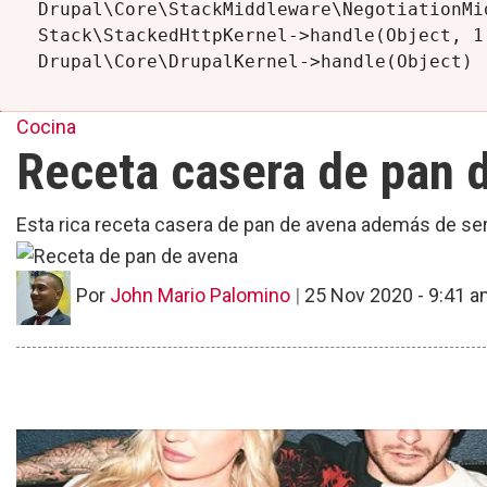
Drupal\Core\StackMiddleware\NegotiationMi
Stack\StackedHttpKernel->handle(Object, 1,
Cocina
Receta casera de pan 
Esta rica receta casera de pan de avena además de ser 
Por
John Mario Palomino
|
25 Nov 2020 - 9:41 