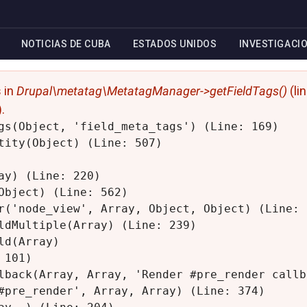
NOTICIAS DE CUBA
ESTADOS UNIDOS
INVESTIGACI
s in
Drupal\metatag\MetatagManager->getFieldTags()
(li
).
gs(Object, 'field_meta_tags') (Line: 169)

tity(Object) (Line: 507)

y) (Line: 220)

Object) (Line: 562)

r('node_view', Array, Object, Object) (Line: 3
ldMultiple(Array) (Line: 239)

d(Array)

101)

lback(Array, Array, 'Render #pre_render callb
#pre_render', Array, Array) (Line: 374)
