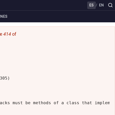
ES
/
EN
ONES
ne
414
of
05)

acks must be methods of a class that implemen