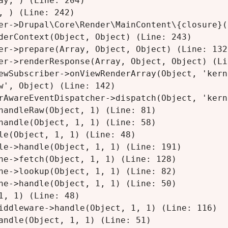
y, ) (Line: 204)

 ) (Line: 242)

er->Drupal\Core\Render\MainContent\{closure}(
derContext(Object, Object) (Line: 243)

er->prepare(Array, Object, Object) (Line: 132)
er->renderResponse(Array, Object, Object) (Lin
ewSubscriber->onViewRenderArray(Object, 'kern
w', Object) (Line: 142)

rAwareEventDispatcher->dispatch(Object, 'kern
handleRaw(Object, 1) (Line: 81)

handle(Object, 1, 1) (Line: 58)

le(Object, 1, 1) (Line: 48)

le->handle(Object, 1, 1) (Line: 191)

he->fetch(Object, 1, 1) (Line: 128)

he->lookup(Object, 1, 1) (Line: 82)

he->handle(Object, 1, 1) (Line: 50)

, 1) (Line: 48)

iddleware->handle(Object, 1, 1) (Line: 116)

andle(Object, 1, 1) (Line: 51)
