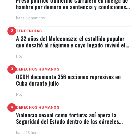
Preso político Guillermo Carralero en huelga de
hambre por demora en sentencia y condiciones
de El Típico
hace 52 minutos
2
TENDENCIAS
A 32 años del Maleconazo: el estallido popular
que desafió al régimen y cuyo legado revivió el
11J
Hoy
3
DERECHOS HUMANOS
OCDH documenta 356 acciones represivas en
Cuba durante julio
Hoy
4
DERECHOS HUMANOS
Violencia sexual como tortura: así opera la
Seguridad del Estado dentro de las cárceles
cubanas
hace 23 horas