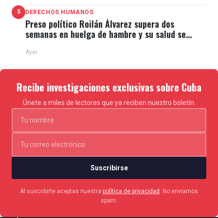
5
DERECHOS HUMANOS
Preso político Roilán Álvarez supera dos
semanas en huelga de hambre y su salud se
deteriora
Ayer
Recibe investigaciones exclusivas sobre Cuba
Únete a miles de lectores que ya reciben nuestro boletín.
Suscribirse
Al suscribirte aceptas nuestra
política de privacidad
. No enviamos
spam.