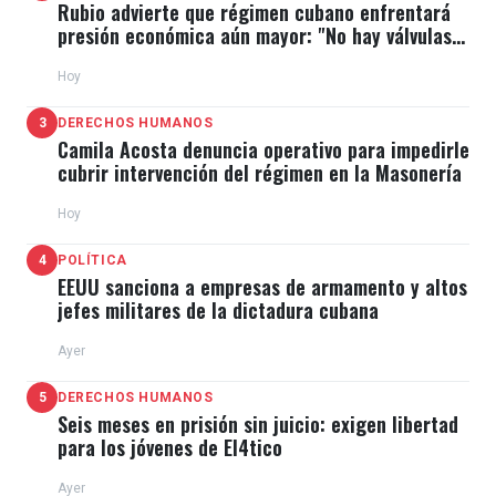
Rubio advierte que régimen cubano enfrentará
presión económica aún mayor: "No hay válvulas
de escape"
Hoy
3
DERECHOS HUMANOS
Camila Acosta denuncia operativo para impedirle
cubrir intervención del régimen en la Masonería
Hoy
4
POLÍTICA
EEUU sanciona a empresas de armamento y altos
jefes militares de la dictadura cubana
Ayer
5
DERECHOS HUMANOS
Seis meses en prisión sin juicio: exigen libertad
para los jóvenes de El4tico
Ayer