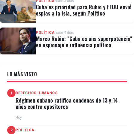
POLÍTICA
hace 3 días
Cuba es prioridad para Rubio y EEUU envió
espías a la isla, según Politico
POLÍTICA
hace 4 días
Marco Rubio: "Cuba es una superpotencia"
en espionaje e influencia política
LO MÁS VISTO
1
DERECHOS HUMANOS
Régimen cubano ratifica condenas de 13 y 14
años contra opositores
Hoy
2
POLÍTICA