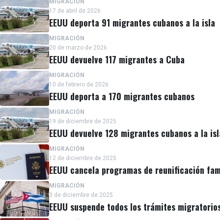
MIGRACIÓN
17 de abril de 2026
EEUU deporta 91 migrantes cubanos a la isla
MIGRACIÓN
20 de marzo de 2026
EEUU devuelve 117 migrantes a Cuba
MIGRACIÓN
10 de febrero de 2026
EEUU deporta a 170 migrantes cubanos
MIGRACIÓN
19 de diciembre de 2025
EEUU devuelve 128 migrantes cubanos a la isl
MIGRACIÓN
12 de diciembre de 2025
EEUU cancela programas de reunificación fami
MIGRACIÓN
3 de diciembre de 2025
EEUU suspende todos los trámites migratorio