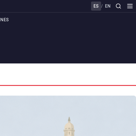
ES
/
EN
ONES