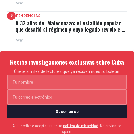
Ayer
5
TENDENCIAS
A 32 años del Maleconazo: el estallido popular
que desafió al régimen y cuyo legado revivió el
11J
Ayer
Recibe investigaciones exclusivas sobre Cuba
Únete a miles de lectores que ya reciben nuestro boletín.
Suscribirse
Al suscribirte aceptas nuestra
política de privacidad
. No enviamos
spam.