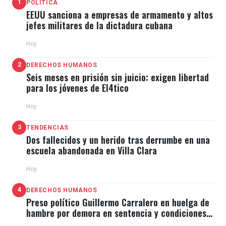
1
POLÍTICA
EEUU sanciona a empresas de armamento y altos
jefes militares de la dictadura cubana
Hoy
2
DERECHOS HUMANOS
Seis meses en prisión sin juicio: exigen libertad
para los jóvenes de El4tico
Hoy
3
TENDENCIAS
Dos fallecidos y un herido tras derrumbe en una
escuela abandonada en Villa Clara
Hoy
4
DERECHOS HUMANOS
Preso político Guillermo Carralero en huelga de
hambre por demora en sentencia y condiciones
de El Típico