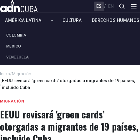
ES
/
EN
AMÉRICA LATINA
CULTURA
DERECHOS HUMANOS
COLOMBIA
MÉXICO
VENEZUELA
Inicio
/
Migración
EEUU revisará 'green cards’ otorgadas a migrantes de 19 países,
/
incluido Cuba
MIGRACIÓN
EEUU revisará 'green cards’
otorgadas a migrantes de 19 países,
incluido Cuba