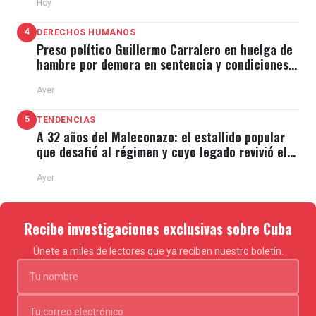
Hoy
4
DERECHOS HUMANOS
Preso político Guillermo Carralero en huelga de
hambre por demora en sentencia y condiciones
de El Típico
Ayer
5
TENDENCIAS
A 32 años del Maleconazo: el estallido popular
que desafió al régimen y cuyo legado revivió el
11J
Ayer
Recibe investigaciones exclusivas sobre Cuba
Únete a miles de lectores que ya reciben nuestro boletín.