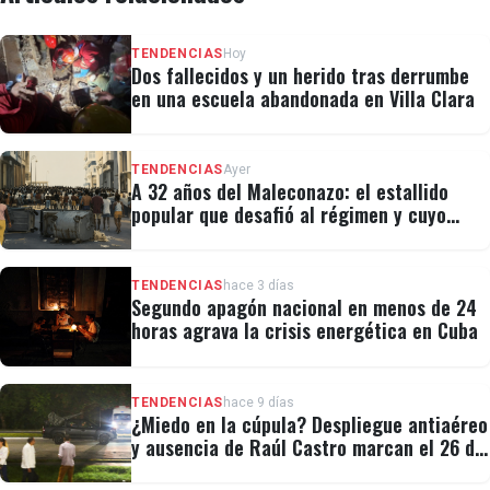
TENDENCIAS
Hoy
Dos fallecidos y un herido tras derrumbe
en una escuela abandonada en Villa Clara
TENDENCIAS
Ayer
A 32 años del Maleconazo: el estallido
popular que desafió al régimen y cuyo
legado revivió el 11J
TENDENCIAS
hace 3 días
Segundo apagón nacional en menos de 24
horas agrava la crisis energética en Cuba
TENDENCIAS
hace 9 días
¿Miedo en la cúpula? Despliegue antiaéreo
y ausencia de Raúl Castro marcan el 26 de
Julio