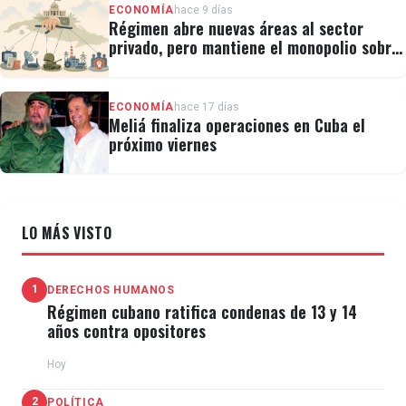
ECONOMÍA
hace 9 días
Régimen abre nuevas áreas al sector
privado, pero mantiene el monopolio sobre
la prensa y el internet
ECONOMÍA
hace 17 días
Meliá finaliza operaciones en Cuba el
próximo viernes
LO MÁS VISTO
1
DERECHOS HUMANOS
Régimen cubano ratifica condenas de 13 y 14
años contra opositores
Hoy
2
POLÍTICA