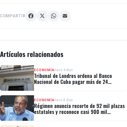
COMPARTIR
Artículos relacionados
ECONOMÍA
hace 4 días
Tribunal de Londres ordena al Banco
Nacional de Cuba pagar más de 24
millones al fondo CRF I
ECONOMÍA
hace 8 días
Régimen anuncia recorte de 92 mil plazas
estatales y reconoce casi 900 mil
personas vulnerables