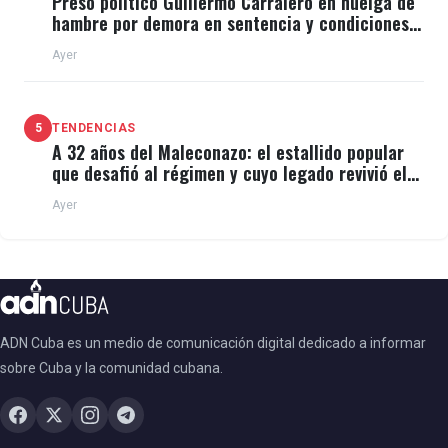
Preso político Guillermo Carralero en huelga de
hambre por demora en sentencia y condiciones
de El Típico
Ayer
5
TENDENCIAS
A 32 años del Maleconazo: el estallido popular
que desafió al régimen y cuyo legado revivió el
11J
Ayer
ADN Cuba es un medio de comunicación digital dedicado a informar
sobre Cuba y la comunidad cubana.