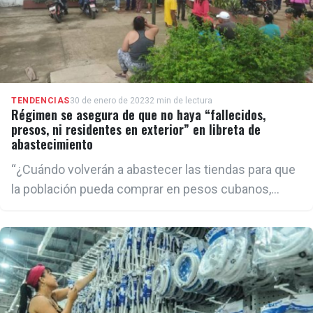
TENDENCIAS
30 de enero de 2023
2 min de lectura
Régimen se asegura de que no haya “fallecidos,
presos, ni residentes en exterior” en libreta de
abastecimiento
“¿Cuándo volverán a abastecer las tiendas para que
la población pueda comprar en pesos cubanos,
como se hacía con el CUC?, cuestionó una residente
cubana