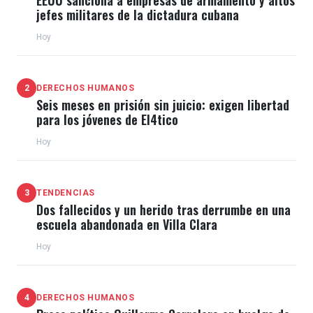
EEUU sanciona a empresas de armamento y altos
jefes militares de la dictadura cubana
Hoy
2
DERECHOS HUMANOS
Seis meses en prisión sin juicio: exigen libertad
para los jóvenes de El4tico
Hoy
3
TENDENCIAS
Dos fallecidos y un herido tras derrumbe en una
escuela abandonada en Villa Clara
Hoy
4
DERECHOS HUMANOS