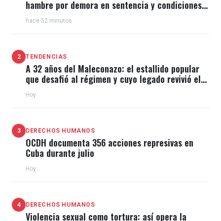
hambre por demora en sentencia y condiciones
de El Típico
hace 52 minutos
2
TENDENCIAS
A 32 años del Maleconazo: el estallido popular
que desafió al régimen y cuyo legado revivió el
11J
Hoy
3
DERECHOS HUMANOS
OCDH documenta 356 acciones represivas en
Cuba durante julio
Hoy
4
DERECHOS HUMANOS
Violencia sexual como tortura: así opera la