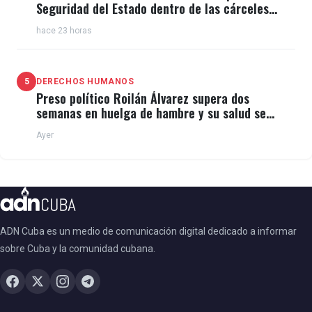
Seguridad del Estado dentro de las cárceles
cubanas
hace 23 horas
5
DERECHOS HUMANOS
Preso político Roilán Álvarez supera dos
semanas en huelga de hambre y su salud se
deteriora
Ayer
ADN Cuba es un medio de comunicación digital dedicado a informar
sobre Cuba y la comunidad cubana.