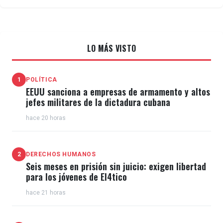
se ha convertido en uno de los más importantes
aliados de Moscú.
LO MÁS VISTO
1
POLÍTICA
EEUU sanciona a empresas de armamento y altos
jefes militares de la dictadura cubana
hace 20 horas
2
DERECHOS HUMANOS
Seis meses en prisión sin juicio: exigen libertad
para los jóvenes de El4tico
hace 21 horas