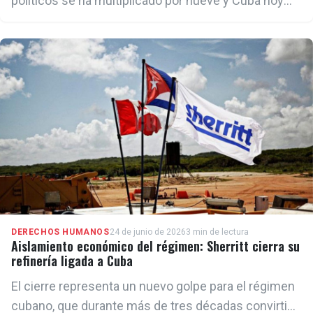
políticos se ha multiplicado por nueve y Cuba hoy
tiene más presos de conciencia que el conjunto de
Iberoamérica; la represión se ha recrudecido en
todo el país y las condiciones de vida del pueblo
cubano no solo no han mejorado, sino que se han
deteriorado hasta niveles de emergencia social. Eso
a pesar de ser la dictadura más subvencionada del
mundo", afirmó Jove.
DERECHOS HUMANOS
24 de junio de 2026
3 min de lectura
Aislamiento económico del régimen: Sherritt cierra su
refinería ligada a Cuba
El cierre representa un nuevo golpe para el régimen
cubano, que durante más de tres décadas convirtió