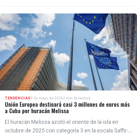
“continúan y están empeorando”, señalando entre
ellas el encarcelamiento de participantes en
protestas pacíficas, el aumento del número de
presos políticos y las restricciones sistemáticas a
las libertades de expresión, reunión y asociación.
TENDENCIAS
5 de mayo de 2026
2 min de lectura
Unión Europea destinará casi 3 millones de euros más
a Cuba por huracán Melissa
El huracán Melissa azotó el oriente de la isla en
octubre de 2025 con categoría 3 en la escala Saffir-