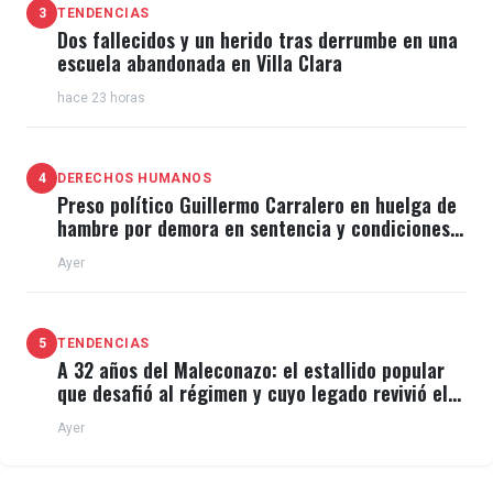
3
TENDENCIAS
Dos fallecidos y un herido tras derrumbe en una
escuela abandonada en Villa Clara
hace 23 horas
4
DERECHOS HUMANOS
Preso político Guillermo Carralero en huelga de
hambre por demora en sentencia y condiciones
de El Típico
Ayer
5
TENDENCIAS
A 32 años del Maleconazo: el estallido popular
que desafió al régimen y cuyo legado revivió el
11J
Ayer