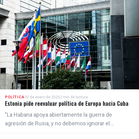
441 mil euros.
POLÍTICA
30 de enero de 2026
2 min de lectura
Estonia pide reevaluar política de Europa hacia Cuba
"La Habana apoya abiertamente la guerra de
agresión de Rusia, y no debemos ignorar el
agravamiento de sus violaciones de derechos