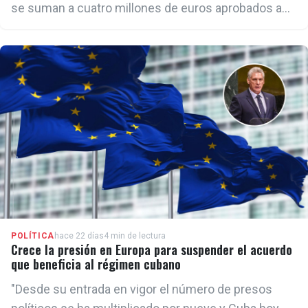
se suman a cuatro millones de euros aprobados a
comienzos de este año como parte de la asignación
regional para el Caribe —destinados principalmente
a Cuba— y a otros dos millones de euros
autorizados en abril. Asimismo, mencionó que en
2025 movilizó cerca de seis millones de euros para
la respuesta a emergencias y la preparación ante
desastres tras el paso del huracán Melissa por la
Isla.
POLÍTICA
hace 22 días
4 min de lectura
Crece la presión en Europa para suspender el acuerdo
que beneficia al régimen cubano
"Desde su entrada en vigor el número de presos