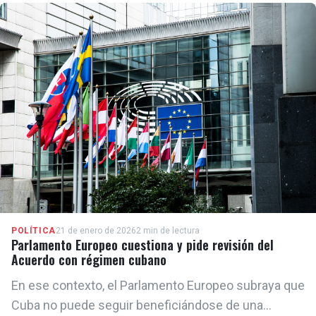
humanos", expresó Tsahkna en redes sociales el
jueves.
POLÍTICA
21 de enero de 2026
2 min de lectura
Parlamento Europeo cuestiona y pide revisión del
Acuerdo con régimen cubano
En ese contexto, el Parlamento Europeo subraya que
Cuba no puede seguir beneficiándose de una