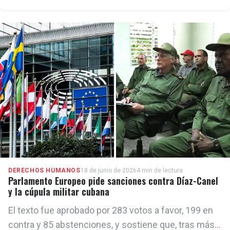
a Sherritt en su principal socio extranjero en la
explotación de níquel y cobalto.
DERECHOS HUMANOS
18 de junio de 2026
4 min de lectura
Parlamento Europeo pide sanciones contra Díaz-Canel
y la cúpula militar cubana
El texto fue aprobado por 283 votos a favor, 199 en
contra y 85 abstenciones, y sostiene que, tras más