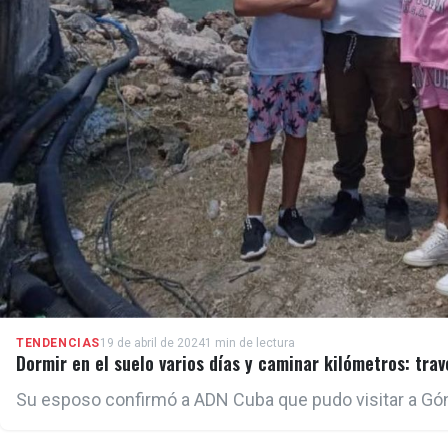
TENDENCIAS
19 de abril de 2024
1 min de lectura
Dormir en el suelo varios días y caminar kilómetros: trave
Su esposo confirmó a ADN Cuba que pudo visitar a Gón