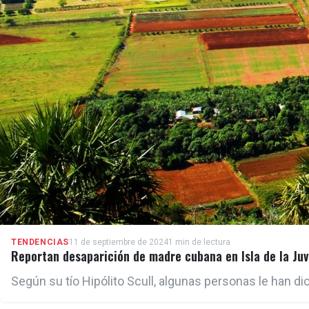
TENDENCIAS
11 de septiembre de 2024
1 min de lectura
Reportan desaparición de madre cubana en Isla de la Ju
Según su tío Hipólito Scull, algunas personas le han di