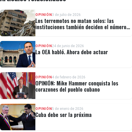
OPINIÓN
3 de julio de 2026
Los terremotos no matan solos: las
instituciones también deciden el número
de víctimas
OPINIÓN
24 de junio de 2026
La OEA habló. Ahora debe actuar
OPINIÓN
4 de febrero de 2026
OPINIÓN: Mike Hammer conquista los
corazones del pueblo cubano
OPINIÓN
5 de enero de 2026
Cuba debe ser la próxima