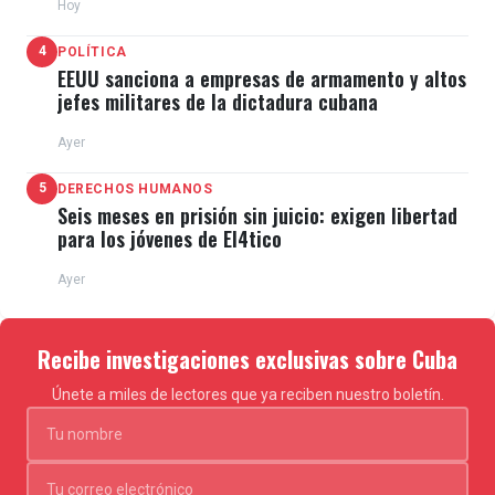
Hoy
4
POLÍTICA
EEUU sanciona a empresas de armamento y altos
jefes militares de la dictadura cubana
Ayer
5
DERECHOS HUMANOS
Seis meses en prisión sin juicio: exigen libertad
para los jóvenes de El4tico
Ayer
Recibe investigaciones exclusivas sobre Cuba
Únete a miles de lectores que ya reciben nuestro boletín.