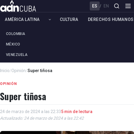
ES
/
EN
AMÉRICA LATINA
CULTURA
DERECHOS HUMANOS
COLOMBIA
MÉXICO
VENEZUELA
Inicio
/
Opinión
/
Super tiñosa
OPINIÓN
Super tiñosa
24 de marzo de 2024 a las 22:33
5 min de lectura
Actualizado: 24 de marzo de 2024 a las 22:42