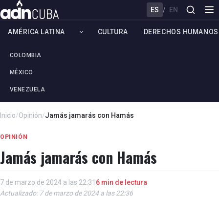
ES
/
EN
AMÉRICA LATINA
CULTURA
DERECHOS HUMANOS
COLOMBIA
MÉXICO
VENEZUELA
Inicio
/
Opinión
/
Jamás jamarás con Hamás
OPINIÓN
Jamás jamarás con Hamás
7 de marzo de 2024 a las 22:31
6 min de lectura
Actualizado: 7 de marzo de 2024 a las 22:36