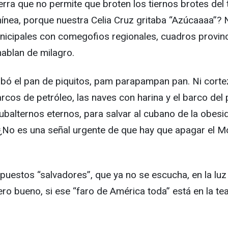
erra que no permite que broten los tiernos brotes del 
ínea, porque nuestra Celia Cruz gritaba “Azúcaaaa”? N
unicipales con comegofios regionales, cuadros provinc
ablan de milagro.
cabó el pan de piquitos, pam parapampan pan. Ni corte
cos de petróleo, las naves con harina y el barco del p
ubalternos eternos, para salvar al cubano de la obesid
¿No es una señal urgente de que hay que apagar el Mo
puestos “salvadores”, que ya no se escucha, en la luz
ero bueno, si ese “faro de América toda” está en la t