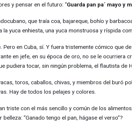
es y pensar en el futuro: “
Guarda pan pa´ mayo y ma
 indocubano, que traía coa, bajareque, bohío y barbaco
a la yuca enhiesta, una yuca monstruosa y ríspida co
e. Pero en Cuba, sí. Y fuera tristemente cómico que d
ante en jefe, en su época de oro, no se le ocurriera cr
ue pudiera tocar, sin ningún problema, el flautista de
vacas, toros, caballos, chivas, y miembros del buró pol
as. Hay de todos los pelajes y colores.
tan triste con el más sencillo y común de los aliment
r belleza: “Ganado tengo el pan, hágase el verso”?