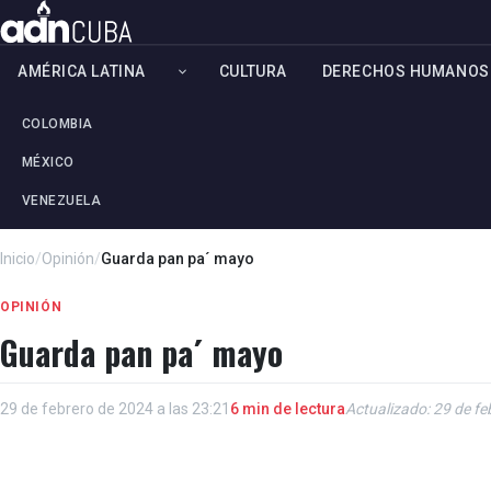
AMÉRICA LATINA
CULTURA
DERECHOS HUMANOS
COLOMBIA
MÉXICO
VENEZUELA
Inicio
/
Opinión
/
Guarda pan pa´ mayo
OPINIÓN
Guarda pan pa´ mayo
29 de febrero de 2024 a las 23:21
6 min de lectura
Actualizado: 29 de fe