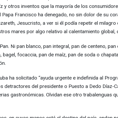
z y otros inventos que la mayoría de los consumidores 
 Papa Francisco ha denegado, no sin dolor de su cora
th, Jesucristo, a ver si él podía repetir el milagro 
os mares por algo relativo al calentamiento global, 
 Pan. Ni pan blanco, pan integral, pan de centeno, pa
, bagel, focaccia, pan de maíz, pan de soda o chapata.
ón.
Cuba ha solicitado “ayuda urgente e indefinida al Pro
Los detractores del presidente o Puesto a Dedo Díaz-C
rias gastronómicas. Olvidan ese otro trabalenguas que
cos, en cuyas manos está el destino del país, andan ne