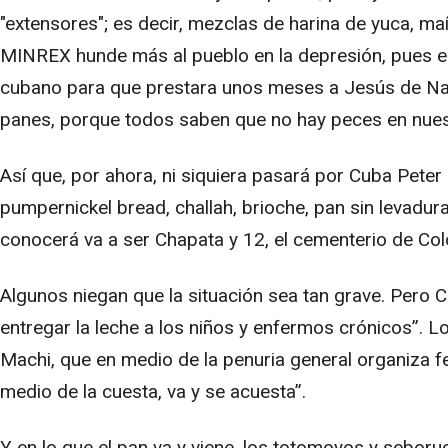
"extensores"; es decir, mezclas de harina de yuca, maí
MINREX hunde más al pueblo en la depresión, pues el
cubano para que prestara unos meses a Jesús de Nazare
panes, porque todos saben que no hay peces en nuestr
Así que, por ahora, ni siquiera pasará por Cuba Peter
pumpernickel bread, challah, brioche, pan sin levadura
conocerá va a ser Chapata y 12, el cementerio de Col
Algunos niegan que la situación sea tan grave. Pero 
entregar la leche a los niños y enfermos crónicos”. 
Machi, que en medio de la penuria general organiza fe
medio de la cuesta, va y se acuesta”.
Y en lo que el pan va y viene, los totomoyos y seboru