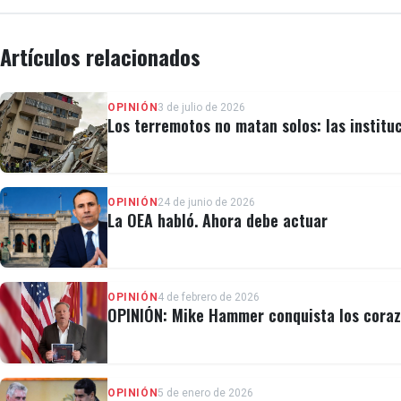
Artículos relacionados
OPINIÓN
3 de julio de 2026
Los terremotos no matan solos: las institu
OPINIÓN
24 de junio de 2026
La OEA habló. Ahora debe actuar
OPINIÓN
4 de febrero de 2026
OPINIÓN: Mike Hammer conquista los coraz
OPINIÓN
5 de enero de 2026