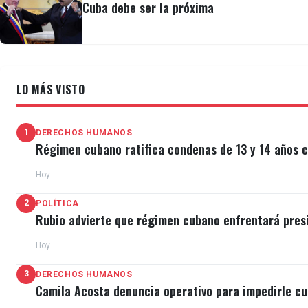
Cuba debe ser la próxima
LO MÁS VISTO
1
DERECHOS HUMANOS
Régimen cubano ratifica condenas de 13 y 14 años c
Hoy
2
POLÍTICA
Rubio advierte que régimen cubano enfrentará pres
Hoy
3
DERECHOS HUMANOS
Camila Acosta denuncia operativo para impedirle cu