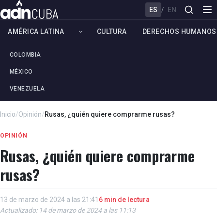
ES
/
EN
AMÉRICA LATINA
CULTURA
DERECHOS HUMANOS
COLOMBIA
MÉXICO
VENEZUELA
Inicio
/
Opinión
/
Rusas, ¿quién quiere comprarme rusas?
OPINIÓN
Rusas, ¿quién quiere comprarme
rusas?
13 de marzo de 2024 a las 21:41
6 min de lectura
Actualizado: 14 de marzo de 2024 a las 11:13