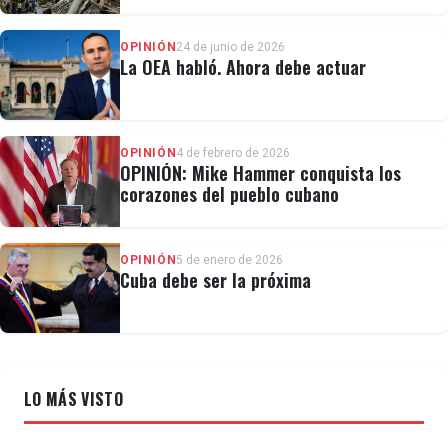
de víctimas
OPINIÓN
24 de junio de 2026
La OEA habló. Ahora debe actuar
OPINIÓN
4 de febrero de 2026
OPINIÓN: Mike Hammer conquista los
corazones del pueblo cubano
OPINIÓN
5 de enero de 2026
Cuba debe ser la próxima
LO MÁS VISTO