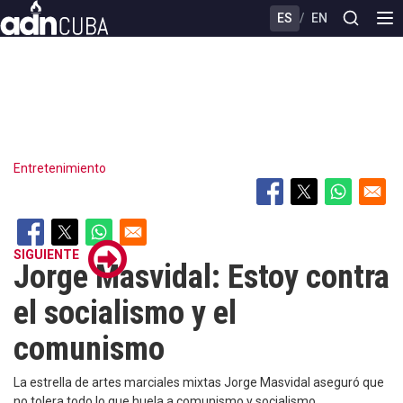
Skip
ES
/
EN
to
main
content
Entretenimiento
SIGUIENTE
Jorge Masvidal: Estoy contra
el socialismo y el
comunismo
La estrella de artes marciales mixtas Jorge Masvidal aseguró que
no tolera todo lo que huela a comunismo y socialismo