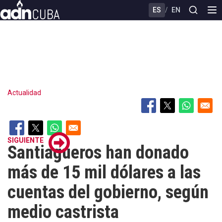
Skip
ES
/
EN
to
main
content
Actualidad
SIGUIENTE
Santiagueros han donado
más de 15 mil dólares a las
cuentas del gobierno, según
medio castrista