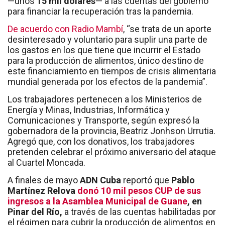
—unos
15 mil dólares
— a las cuentas del gobierno
para financiar la recuperación tras la pandemia.
De acuerdo con Radio Mambí
, “se trata de un aporte
desinteresado y voluntario para suplir una parte de
los gastos en los que tiene que incurrir el Estado
para la producción de alimentos, único destino de
este financiamiento en tiempos de crisis alimentaria
mundial generada por los efectos de la pandemia”.
Los trabajadores pertenecen a los Ministerios de
Energía y Minas, Industrias, Informática y
Comunicaciones y Transporte, según expresó la
gobernadora de la provincia, Beatriz Jonhson Urrutia.
Agregó que, con los donativos, los trabajadores
pretenden celebrar el próximo aniversario del ataque
al Cuartel Moncada.
A finales de mayo
ADN Cuba
reportó que
Pablo
Martínez Relova
donó 10 mil pesos CUP de sus
ingresos a la
Asamblea Municipal de Guane
, en
Pinar del Río,
a través de las cuentas habilitadas por
el régimen para cubrir la producción de alimentos en