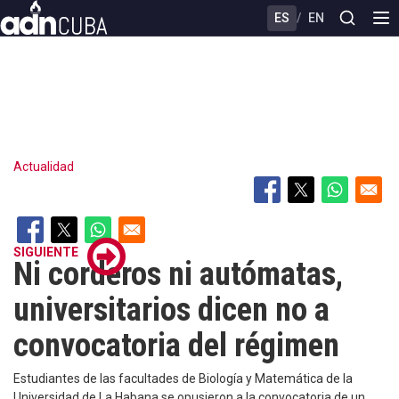
Skip
ES
/
EN
to
main
content
Actualidad
SIGUIENTE
Ni corderos ni autómatas,
universitarios dicen no a
convocatoria del régimen
Estudiantes de las facultades de Biología y Matemática de la
Universidad de La Habana se opusieron a la convocatoria de un