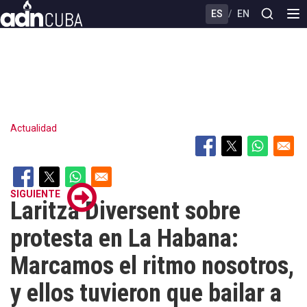
Skip
ES
/
EN
to
main
content
Actualidad
SIGUIENTE
Laritza Diversent sobre
protesta en La Habana:
Marcamos el ritmo nosotros,
y ellos tuvieron que bailar a