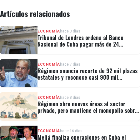
Artículos relacionados
ECONOMÍA
hace 3 días
Tribunal de Londres ordena al Banco
Nacional de Cuba pagar más de 24
millones al fondo CRF I
ECONOMÍA
hace 7 días
Régimen anuncia recorte de 92 mil plazas
estatales y reconoce casi 900 mil
personas vulnerables
ECONOMÍA
hace 8 días
Régimen abre nuevas áreas al sector
privado, pero mantiene el monopolio sobre
la prensa y el internet
ECONOMÍA
hace 16 días
Meliá finaliza operaciones en Cuba el