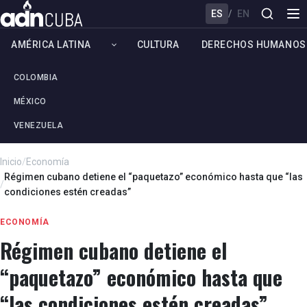
ES
/
EN
AMÉRICA LATINA
CULTURA
DERECHOS HUMANOS
COLOMBIA
MÉXICO
VENEZUELA
Inicio
/
Economía
Régimen cubano detiene el “paquetazo” económico hasta que “las
/
condiciones estén creadas”
ECONOMÍA
Régimen cubano detiene el
“paquetazo” económico hasta que
“las condiciones estén creadas”