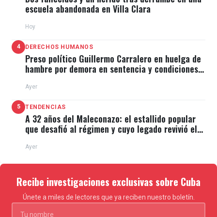
escuela abandonada en Villa Clara
Hoy
4
DERECHOS HUMANOS
Preso político Guillermo Carralero en huelga de
hambre por demora en sentencia y condiciones
de El Típico
Ayer
5
TENDENCIAS
A 32 años del Maleconazo: el estallido popular
que desafió al régimen y cuyo legado revivió el
11J
Ayer
Recibe investigaciones exclusivas sobre Cuba
Únete a miles de lectores que ya reciben nuestro boletín.