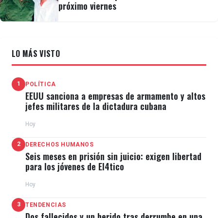
próximo viernes
LO MÁS VISTO
1
POLÍTICA
EEUU sanciona a empresas de armamento y altos
jefes militares de la dictadura cubana
Hoy
2
DERECHOS HUMANOS
Seis meses en prisión sin juicio: exigen libertad
para los jóvenes de El4tico
Hoy
3
TENDENCIAS
Dos fallecidos y un herido tras derrumbe en una