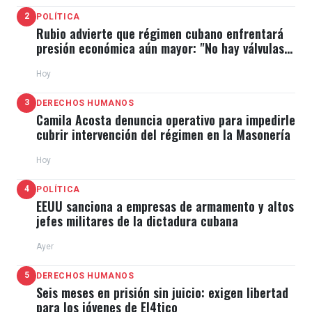
2
POLÍTICA
Rubio advierte que régimen cubano enfrentará
presión económica aún mayor: "No hay válvulas
de escape"
Hoy
3
DERECHOS HUMANOS
Camila Acosta denuncia operativo para impedirle
cubrir intervención del régimen en la Masonería
Hoy
4
POLÍTICA
EEUU sanciona a empresas de armamento y altos
jefes militares de la dictadura cubana
Ayer
5
DERECHOS HUMANOS
Seis meses en prisión sin juicio: exigen libertad
para los jóvenes de El4tico