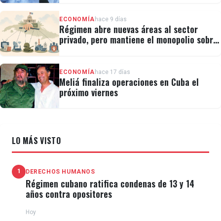
ECONOMÍA
hace 9 días
Régimen abre nuevas áreas al sector
privado, pero mantiene el monopolio sobre
la prensa y el internet
ECONOMÍA
hace 17 días
Meliá finaliza operaciones en Cuba el
próximo viernes
LO MÁS VISTO
1
DERECHOS HUMANOS
Régimen cubano ratifica condenas de 13 y 14
años contra opositores
Hoy