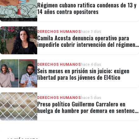
Régimen cubano ratifica condenas de 13 y
14 años contra opositores
DERECHOS HUMANOS
hace 3 días
Camila Acosta denuncia operativo para
impedirle cubrir intervención del régimen
en la Masonería
DERECHOS HUMANOS
hace 4 días
Seis meses en prisión sin juicio: exigen
libertad para los jóvenes de El4tico
DERECHOS HUMANOS
hace 5 días
Preso político Guillermo Carralero en
huelga de hambre por demora en sentencia
y condiciones de El Típico