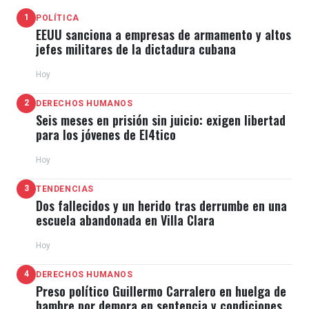
1
POLÍTICA
EEUU sanciona a empresas de armamento y altos
jefes militares de la dictadura cubana
Hoy
2
DERECHOS HUMANOS
Seis meses en prisión sin juicio: exigen libertad
para los jóvenes de El4tico
Hoy
3
TENDENCIAS
Dos fallecidos y un herido tras derrumbe en una
escuela abandonada en Villa Clara
Hoy
4
DERECHOS HUMANOS
Preso político Guillermo Carralero en huelga de
hambre por demora en sentencia y condiciones