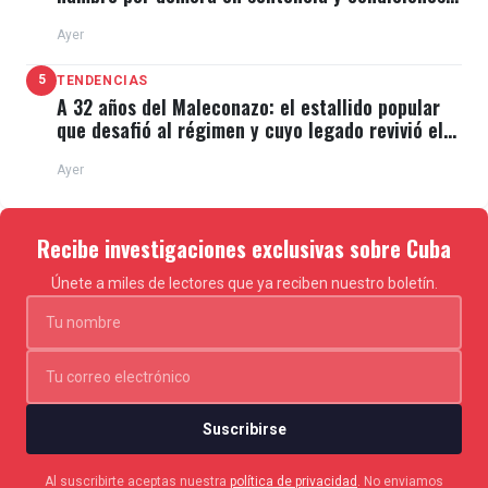
de El Típico
Ayer
5
TENDENCIAS
A 32 años del Maleconazo: el estallido popular
que desafió al régimen y cuyo legado revivió el
11J
Ayer
Recibe investigaciones exclusivas sobre Cuba
Únete a miles de lectores que ya reciben nuestro boletín.
Suscribirse
Al suscribirte aceptas nuestra
política de privacidad
. No enviamos