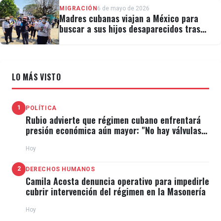
MIGRACIÓN
6 de mayo de 2026
Madres cubanas viajan a México para
buscar a sus hijos desaparecidos tras
migrar
LO MÁS VISTO
1
POLÍTICA
Rubio advierte que régimen cubano enfrentará
presión económica aún mayor: "No hay válvulas
de escape"
Hoy
2
DERECHOS HUMANOS
Camila Acosta denuncia operativo para impedirle
cubrir intervención del régimen en la Masonería
Hoy