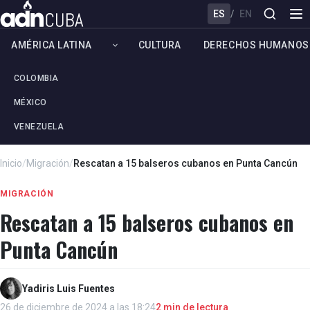
ES
/
EN
AMÉRICA LATINA
CULTURA
DERECHOS HUMANOS
COLOMBIA
MÉXICO
VENEZUELA
Inicio
/
Migración
/
Rescatan a 15 balseros cubanos en Punta Cancún
MIGRACIÓN
Rescatan a 15 balseros cubanos en
Punta Cancún
Yadiris Luis Fuentes
26 de diciembre de 2024 a las 18:24
2 min de lectura