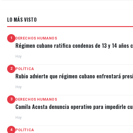
LO MÁS VISTO
1
DERECHOS HUMANOS
Régimen cubano ratifica condenas de 13 y 14 años c
Hoy
2
POLÍTICA
Rubio advierte que régimen cubano enfrentará pres
Hoy
3
DERECHOS HUMANOS
Camila Acosta denuncia operativo para impedirle cu
Hoy
4
POLÍTICA