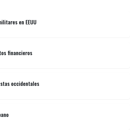
militares en EEUU
tos financieros
istas occidentales
bano