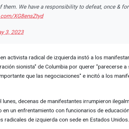
 them. We have a responsibility to defeat, once & for a
er.com/XG8ensZtyd
y 3, 2023
n activista radical de izquierda instó a los manifesta
tración sionista" de Columbia por querer "parecerse a s
importante que las negociaciones" e incitó a los manif
lunes, decenas de manifestantes irrumpieron ilegalmen
tario en un enfrentamiento con funcionarios de educa
nes radicales de izquierda con sede en Estados Unidos.