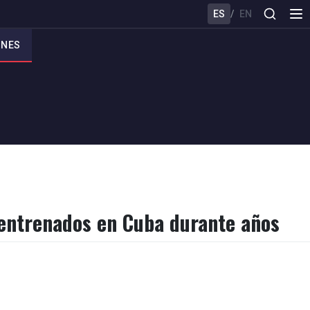
ES
/
EN
ONES
a entrenados en Cuba durante años