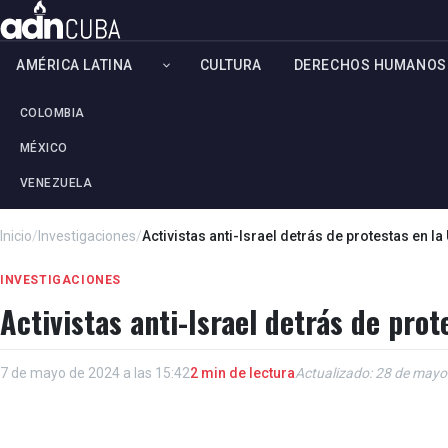
AMÉRICA LATINA
CULTURA
DERECHOS HUMANOS
COLOMBIA
MÉXICO
VENEZUELA
Inicio
/
Investigaciones
/
Activistas anti-Israel detrás de protestas en
INVESTIGACIONES
Activistas anti-Israel detrás de pr
7 de mayo de 2024 a las 15:42
2 min de lectura
Actualizado: 28 de mayo