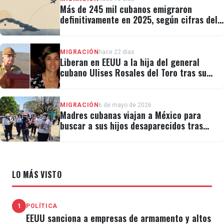
Más de 245 mil cubanos emigraron
definitivamente en 2025, según cifras del
régimen
MIGRACIÓN
hace 22 días
Liberan en EEUU a la hija del general
cubano Ulises Rosales del Toro tras su
detención por ICE
MIGRACIÓN
6 de mayo de 2026
Madres cubanas viajan a México para
buscar a sus hijos desaparecidos tras
migrar
LO MÁS VISTO
1
POLÍTICA
EEUU sanciona a empresas de armamento y altos