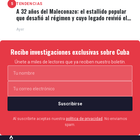
5
TENDENCIAS
A 32 años del Maleconazo: el estallido popular
que desafió al régimen y cuyo legado revivió el
11J
Ayer
Recibe investigaciones exclusivas sobre Cuba
Únete a miles de lectores que ya reciben nuestro boletín.
Suscribirse
Al suscribirte aceptas nuestra
política de privacidad
. No enviamos
spam.