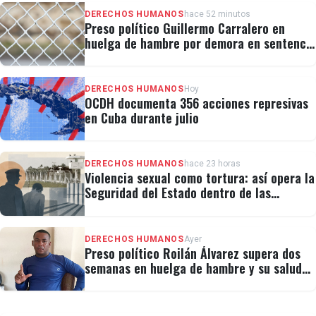
DERECHOS HUMANOS
hace 52 minutos
Preso político Guillermo Carralero en
huelga de hambre por demora en sentencia
y condiciones de El Típico
DERECHOS HUMANOS
Hoy
OCDH documenta 356 acciones represivas
en Cuba durante julio
DERECHOS HUMANOS
hace 23 horas
Violencia sexual como tortura: así opera la
Seguridad del Estado dentro de las
cárceles cubanas
DERECHOS HUMANOS
Ayer
Preso político Roilán Álvarez supera dos
semanas en huelga de hambre y su salud
se deteriora