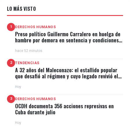
LO MÁS VISTO
1
DERECHOS HUMANOS
Preso político Guillermo Carralero en huelga de
hambre por demora en sentencia y condiciones
de El Típico
hace 52 minutos
2
TENDENCIAS
A 32 años del Maleconazo: el estallido popular
que desafió al régimen y cuyo legado revivió el
11J
Hoy
3
DERECHOS HUMANOS
OCDH documenta 356 acciones represivas en
Cuba durante julio
Hoy