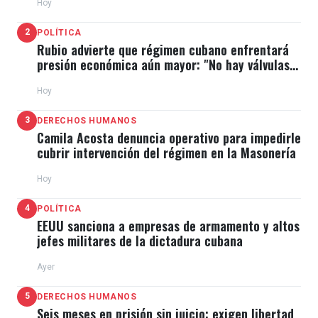
Hoy
2
POLÍTICA
Rubio advierte que régimen cubano enfrentará
presión económica aún mayor: "No hay válvulas
de escape"
Hoy
3
DERECHOS HUMANOS
Camila Acosta denuncia operativo para impedirle
cubrir intervención del régimen en la Masonería
Hoy
4
POLÍTICA
EEUU sanciona a empresas de armamento y altos
jefes militares de la dictadura cubana
Ayer
5
DERECHOS HUMANOS
Seis meses en prisión sin juicio: exigen libertad