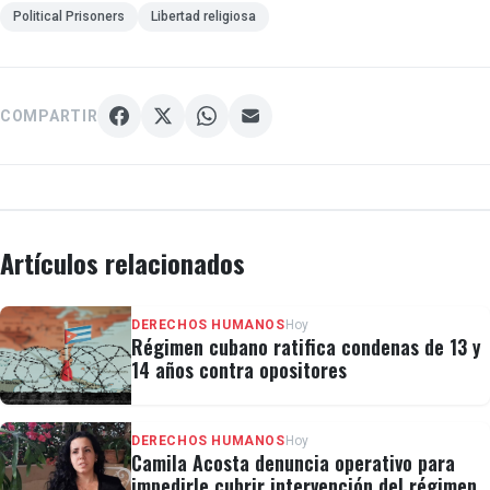
Political Prisoners
Libertad religiosa
COMPARTIR
Artículos relacionados
DERECHOS HUMANOS
Hoy
Régimen cubano ratifica condenas de 13 y
14 años contra opositores
DERECHOS HUMANOS
Hoy
Camila Acosta denuncia operativo para
impedirle cubrir intervención del régimen