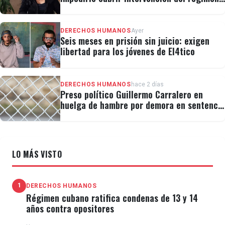
en la Masonería
DERECHOS HUMANOS
Ayer
Seis meses en prisión sin juicio: exigen
libertad para los jóvenes de El4tico
DERECHOS HUMANOS
hace 2 días
Preso político Guillermo Carralero en
huelga de hambre por demora en sentencia
y condiciones de El Típico
LO MÁS VISTO
1
DERECHOS HUMANOS
Régimen cubano ratifica condenas de 13 y 14
años contra opositores