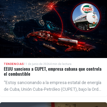
Guantánamo; Santa Rosa de Lima, en Imías; y San
José Obrero, además de pequeñas comunidades
rurales de ese territorio.
TENDENCIAS
11 de junio de 2026
4 min de lectura
EEUU sanciona a CUPET, empresa cubana que controla
el combustible
“Estoy sancionando a la empresa estatal de energía
de Cuba, Unión Cuba-Petróleo (CUPET), bajo la Orden
Ejecutiva 14404 del presidente Trump. Las élites
comunistas de Cuba han convertido la energía en un