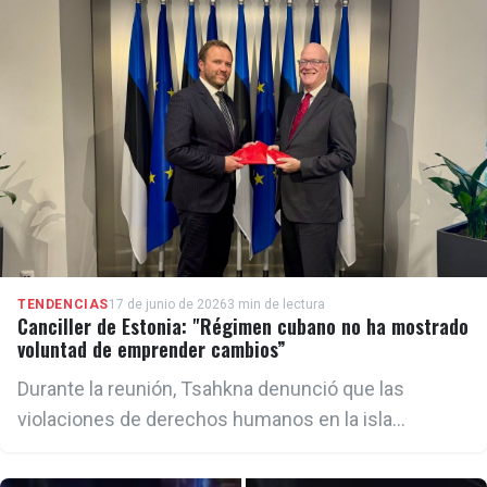
sociales por periodistas independientes y
ciudadanos.
TENDENCIAS
17 de junio de 2026
3 min de lectura
Canciller de Estonia: "Régimen cubano no ha mostrado
voluntad de emprender cambios”
Durante la reunión, Tsahkna denunció que las
violaciones de derechos humanos en la isla
“continúan y están empeorando”, señalando entre
ellas el encarcelamiento de participantes en