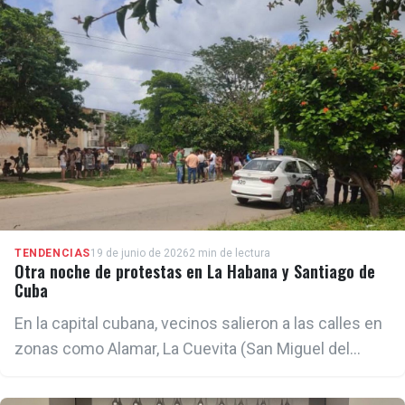
Jaime Bayly en la que afirmó haber integrado
durante más de 15 años el equipo de seguridad
personal del dictador Fidel Castro.
TENDENCIAS
19 de junio de 2026
2 min de lectura
Otra noche de protestas en La Habana y Santiago de
Cuba
En la capital cubana, vecinos salieron a las calles en
zonas como Alamar, La Cuevita (San Miguel del
Padrón), reparto Bahía, Zamora (Playa), Santo Suárez
y Reina, según reportes difundidos en redes