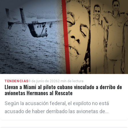
arma de control social y lucro cleptocrático”,
escribió Rubio.
TENDENCIAS
9 de junio de 2026
2 min de lectura
Llevan a Miami al piloto cubano vinculado a derribo de
avionetas Hermanos al Rescate
Según la acusación federal, el expiloto no está
acusado de haber derribado las avionetas de
Hermanos al Rescate, pero habría participado en la
persecución de la única aeronave que logró escapar.