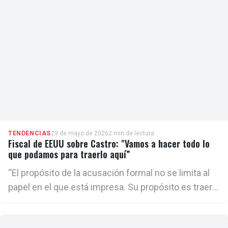
uso de sus marcas, en 15 hoteles controlados por el
Grupo de Administración Empresarial S.A. (GAESA),
el conglomerado empresarial de las Fuerzas
Armadas (FAR) cubanas.
TENDENCIAS
29 de mayo de 2026
2 min de lectura
Fiscal de EEUU sobre Castro: "Vamos a hacer todo lo
que podamos para traerlo aquí”
“El propósito de la acusación formal no se limita al
papel en el que está impresa. Su propósito es traer a
la persona acusada a este país, ante un tribunal de
justicia, para que rinda cuentas ante la ley”, agregó.