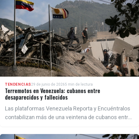
la presunta intermediación del entorno del
expresidente español José Luis Rodríguez
Zapatero.
TENDENCIAS
29 de junio de 2026
5 min de lectura
Terremotos en Venezuela: cubanos entre
desaparecidos y fallecidos
Las plataformas Venezuela Reporta y Encuéntralos
contabilizan más de una veintena de cubanos entre
los desaparecidos, mientras el régimen de la
Habana no da cifras y solo ha confirmado un