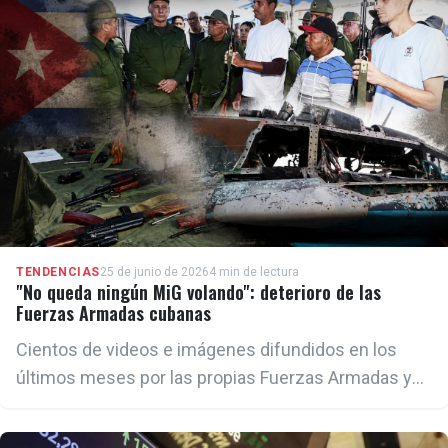
TENDENCIAS
25 de junio de 2026
4 min de lectura
"No queda ningún MiG volando": deterioro de las
Fuerzas Armadas cubanas
Cientos de videos e imágenes difundidos en los
últimos meses por las propias Fuerzas Armadas y
medios oficiales cubanos muestran una fuerza
militar reducida, equipada en gran medida con