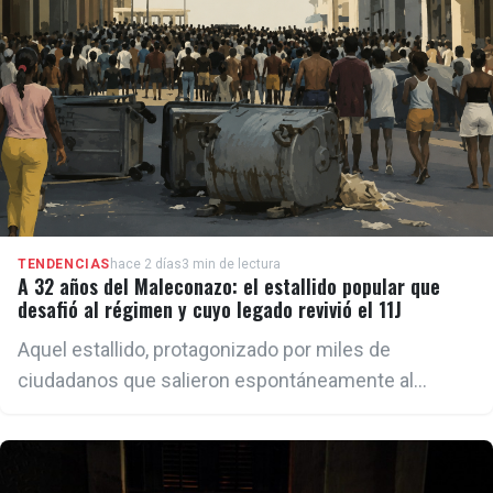
TENDENCIAS
hace 2 días
3 min de lectura
A 32 años del Maleconazo: el estallido popular que
desafió al régimen y cuyo legado revivió el 11J
Aquel estallido, protagonizado por miles de
ciudadanos que salieron espontáneamente al
Malecón habanero para expresar su hartazgo ante la
crisis económica, la represión y la falta de libertades,
fue la mayor manifestación antigubernamental