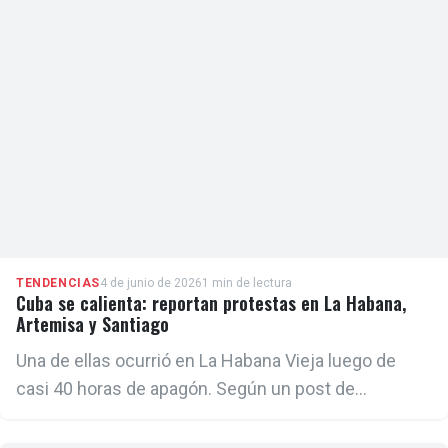
TENDENCIAS
4 de junio de 2026
1 min de lectura
Cuba se calienta: reportan protestas en La Habana,
Artemisa y Santiago
Una de ellas ocurrió en La Habana Vieja luego de
casi 40 horas de apagón. Según un post de
Facebook del periodista José Raúl Gallego, vecinos
de la zona subieron por la calle Suárez camino a