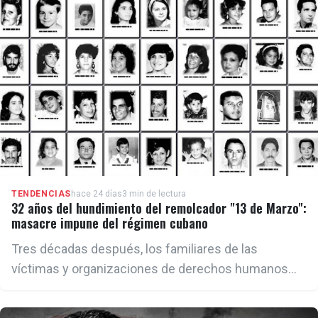
información oficial se confirmó además el
fallecimiento de un adulto.
TENDENCIAS
hace 24 días
3 min de lectura
32 años del hundimiento del remolcador "13 de Marzo":
masacre impune del régimen cubano
Tres décadas después, los familiares de las
víctimas y organizaciones de derechos humanos
continúan reclamando verdad y justicia por un
crimen que permanece en la impunidad.