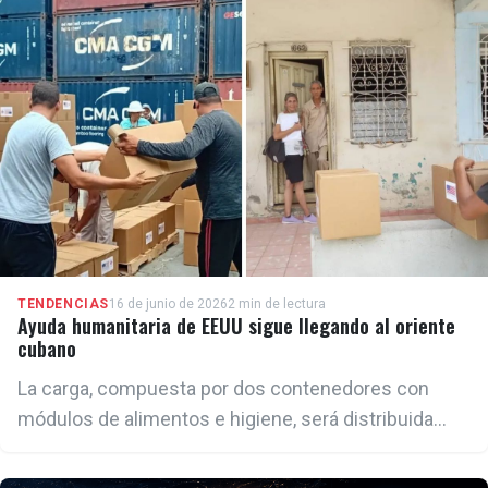
entradas múltiples.
TENDENCIAS
16 de junio de 2026
2 min de lectura
Ayuda humanitaria de EEUU sigue llegando al oriente
cubano
La carga, compuesta por dos contenedores con
módulos de alimentos e higiene, será distribuida
gratuitamente entre familias afectadas de las
parroquias La Milagrosa, en la ciudad de