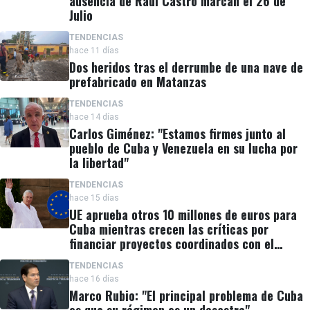
ausencia de Raúl Castro marcan el 26 de
Julio
TENDENCIAS
hace 11 días
Dos heridos tras el derrumbe de una nave de
prefabricado en Matanzas
TENDENCIAS
hace 14 días
Carlos Giménez: "Estamos firmes junto al
pueblo de Cuba y Venezuela en su lucha por
la libertad"
TENDENCIAS
hace 15 días
UE aprueba otros 10 millones de euros para
Cuba mientras crecen las críticas por
financiar proyectos coordinados con el
régimen
TENDENCIAS
hace 16 días
Marco Rubio: "El principal problema de Cuba
es que su régimen es un desastre"