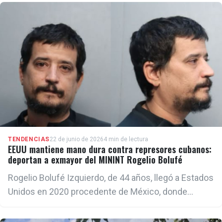
las transformaciones que venimos realizando en
nuestro país como parte de la actualización de
nuestro modelo económico social".
TENDENCIAS
22 de junio de 2026
4 min de lectura
EEUU mantiene mano dura contra represores cubanos:
deportan a exmayor del MININT Rogelio Bolufé
Rogelio Bolufé Izquierdo, de 44 años, llegó a Estados
Unidos en 2020 procedente de México, donde
aseguró haber residido antes de viajar a Miami. Poco
después concedió una entrevista al periodista