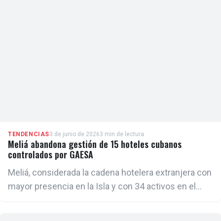
Monte.
TENDENCIAS
3 de junio de 2026
3 min de lectura
Meliá abandona gestión de 15 hoteles cubanos
controlados por GAESA
Meliá, considerada la cadena hotelera extranjera con
mayor presencia en la Isla y con 34 activos en el
país, precisó que dejará de prestar servicios de
gestión y comercialización, así como de ceder el