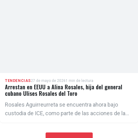
TENDENCIAS
27 de mayo de 2026
1 min de lectura
Arrestan en EEUU a Alina Rosales, hija del general
cubano Ulises Rosales del Toro
Rosales Aguirreurreta se encuentra ahora bajo
custodia de ICE, como parte de las acciones de la
Administración Trump por identificar a cubanos en
EE. UU., vinculados a la cúpula castrista.