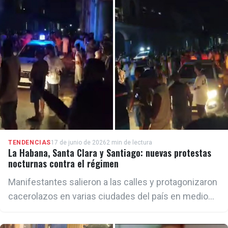
protestas pacíficas, el aumento del número de
presos políticos y las restricciones sistemáticas a
las libertades de expresión, reunión y asociación.
TENDENCIAS
17 de junio de 2026
2 min de lectura
La Habana, Santa Clara y Santiago: nuevas protestas
nocturnas contra el régimen
Manifestantes salieron a las calles y protagonizaron
cacerolazos en varias ciudades del país en medio
del agravamiento de la crisis económica, los
apagones y el descontento social