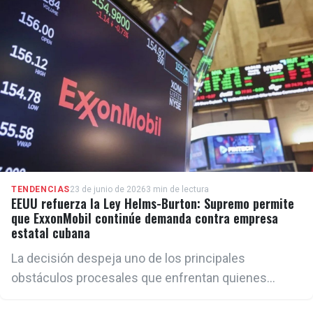
armamento soviético obsoleto y vehículos de varias
décadas de antigüedad.
TENDENCIAS
23 de junio de 2026
3 min de lectura
EEUU refuerza la Ley Helms-Burton: Supremo permite
que ExxonMobil continúe demanda contra empresa
estatal cubana
La decisión despeja uno de los principales
obstáculos procesales que enfrentan quienes
buscan reclamar compensaciones por propiedades