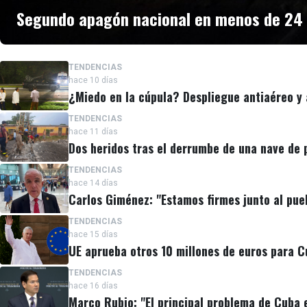
Segundo apagón nacional en menos de 24 h
TENDENCIAS
hace 10 días
¿Miedo en la cúpula? Despliegue antiaéreo y 
TENDENCIAS
hace 11 días
Dos heridos tras el derrumbe de una nave de
TENDENCIAS
hace 14 días
Carlos Giménez: "Estamos firmes junto al pueb
TENDENCIAS
hace 15 días
UE aprueba otros 10 millones de euros para C
TENDENCIAS
hace 16 días
Marco Rubio: "El principal problema de Cuba 