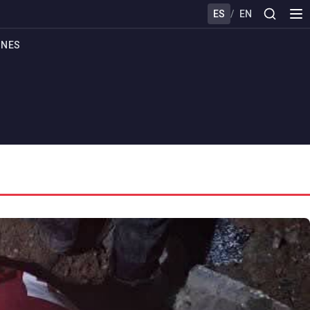
ES
/
EN
ONES