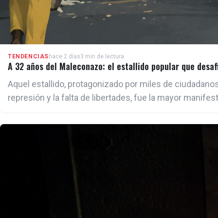
TENDENCIAS
hace 2 días
3 min de lectura
A 32 años del Maleconazo: el estallido popular que desafi
Aquel estallido, protagonizado por miles de ciudadano
represión y la falta de libertades, fue la mayor manife
(11J).