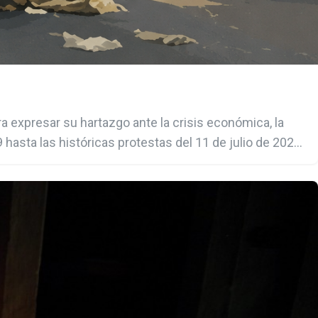
 expresar su hartazgo ante la crisis económica, la
 hasta las históricas protestas del 11 de julio de 2021