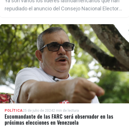
Ya son varios los líderes latinoamericanos que han
repudiado el anuncio del Consejo Nacional Electoral
(CNE) de Venezuela tras dar como ganador al
dictador Nicolás Maduro con el 51,2% de los votos,
frente al 44% del candidato opositor Edmundo
González Urrutia
POLÍTICA
25 de julio de 2024
2 min de lectura
Excomandante de las FARC será observador en las
próximas elecciones en Venezuela