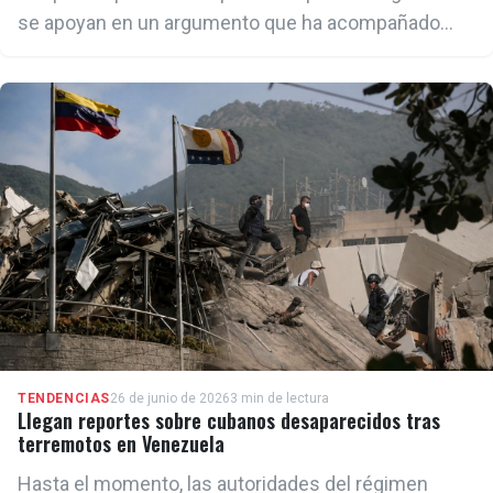
se apoyan en un argumento que ha acompañado
durante años las denuncias contra el chavismo: la
opacidad en el manejo de los recursos públicos y
las múltiples acusaciones de corrupción que pesan
sobre altos funcionarios del régimen.
TENDENCIAS
26 de junio de 2026
3 min de lectura
Llegan reportes sobre cubanos desaparecidos tras
terremotos en Venezuela
Hasta el momento, las autoridades del régimen