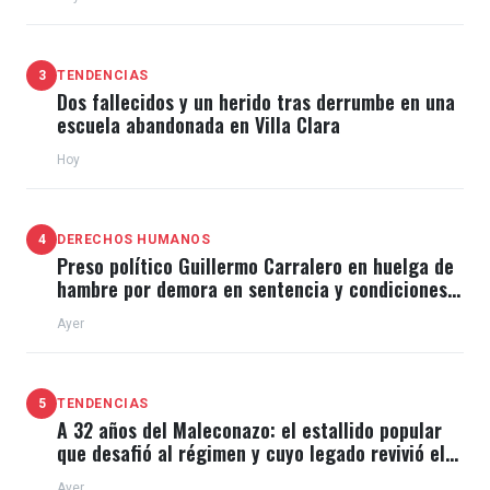
3
TENDENCIAS
Dos fallecidos y un herido tras derrumbe en una
escuela abandonada en Villa Clara
Hoy
4
DERECHOS HUMANOS
Preso político Guillermo Carralero en huelga de
hambre por demora en sentencia y condiciones
de El Típico
Ayer
5
TENDENCIAS
A 32 años del Maleconazo: el estallido popular
que desafió al régimen y cuyo legado revivió el
11J
Ayer