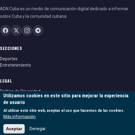
ADN Cuba es un medio de comunicación digital dedicado a informar
sobre Cuba y la comunidad cubana.
SECCIONES
Deportes
Entretenimiento
LEGAL
Política de Privacidad
Utilizamos cookies en este sitio para mejorar la experiencia
Política de cookies
de usuario
Términos y condiciones
Al utilizar este sitio web, aceptas el uso que hacemos de las cookies.
Más información
Aceptar
Denegar
© 2026 ADN Cuba. Todos los derechos reservados.