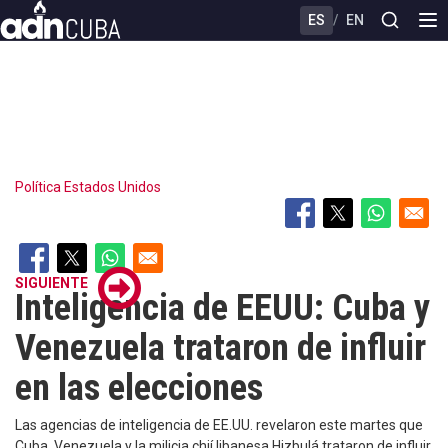
Skip
ES
/
EN
to
main
content
Política
Estados Unidos
SIGUIENTE
Inteligencia de EEUU: Cuba y
Venezuela trataron de influir
en las elecciones
Las agencias de inteligencia de EE.UU. revelaron este martes que
Cuba, Venezuela y la milicia chií libanesa Hizbulá trataron de influir