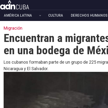
Skip
to
AMÉRICA LATINA
CULTURA
DERECHOS HUMANOS
main
content
Migración
Encuentran a migrante
en una bodega de Méx
Los cubanos formaban parte de un grupo de 225 migr
Nicaragua y El Salvador.