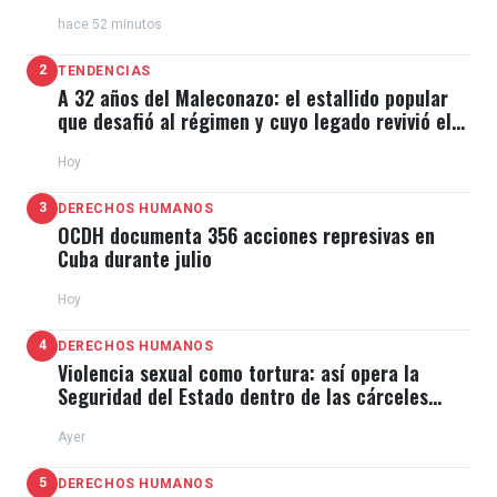
de El Típico
hace 52 minutos
2
TENDENCIAS
A 32 años del Maleconazo: el estallido popular
que desafió al régimen y cuyo legado revivió el
11J
Hoy
3
DERECHOS HUMANOS
OCDH documenta 356 acciones represivas en
Cuba durante julio
Hoy
4
DERECHOS HUMANOS
Violencia sexual como tortura: así opera la
Seguridad del Estado dentro de las cárceles
cubanas
Ayer
5
DERECHOS HUMANOS