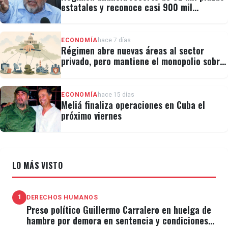
estatales y reconoce casi 900 mil
personas vulnerables
ECONOMÍA
hace 7 días
Régimen abre nuevas áreas al sector
privado, pero mantiene el monopolio sobre
la prensa y el internet
ECONOMÍA
hace 15 días
Meliá finaliza operaciones en Cuba el
próximo viernes
LO MÁS VISTO
1
DERECHOS HUMANOS
Preso político Guillermo Carralero en huelga de
hambre por demora en sentencia y condiciones