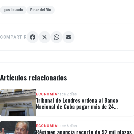
gas licuado
Pinar del Río
COMPARTIR
Artículos relacionados
ECONOMÍA
hace 2 días
Tribunal de Londres ordena al Banco
Nacional de Cuba pagar más de 24
millones al fondo CRF I
ECONOMÍA
hace 6 días
Régimen anuncia recorte de 92 mil plazas