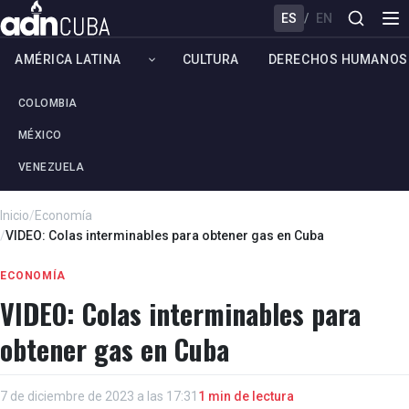
ES
/
EN
AMÉRICA LATINA
CULTURA
DERECHOS HUMANOS
COLOMBIA
MÉXICO
VENEZUELA
Inicio
/
Economía
/
VIDEO: Colas interminables para obtener gas en Cuba
ECONOMÍA
VIDEO: Colas interminables para
obtener gas en Cuba
7 de diciembre de 2023 a las 17:31
1 min de lectura