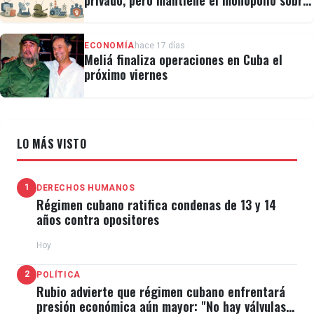
privado, pero mantiene el monopolio sobre
la prensa y el internet
ECONOMÍA
hace 17 días
Meliá finaliza operaciones en Cuba el
próximo viernes
LO MÁS VISTO
1
DERECHOS HUMANOS
Régimen cubano ratifica condenas de 13 y 14
años contra opositores
Hoy
2
POLÍTICA
Rubio advierte que régimen cubano enfrentará
presión económica aún mayor: "No hay válvulas