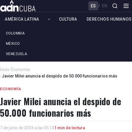
ES
/
EN
AMÉRICA LATINA
CULTURA
DERECHOS HUMANOS
COLOMBIA
MÉXICO
VENEZUELA
Inicio
/
Economía
/
Javier Milei anuncia el despido de 50.000 funcionarios más
ECONOMÍA
Javier Milei anuncia el despido de
50.000 funcionarios más
7 de junio de 2024 a las 05:14
1 min de lectura