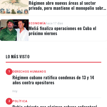
Régimen abre nuevas áreas al sector
privado, pero mantiene el monopolio sobre
la prensa y el internet
ECONOMÍA
hace 17 días
Meliá finaliza operaciones en Cuba el
próximo viernes
LO MÁS VISTO
1
DERECHOS HUMANOS
Régimen cubano ratifica condenas de 13 y 14
años contra opositores
Hoy
2
POLÍTICA
Rubio advierte que régimen cubano enfrentará