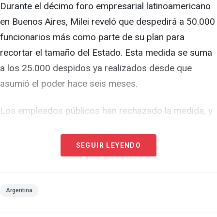
Durante el décimo foro empresarial latinoamericano
en Buenos Aires, Milei reveló que despedirá a 50.000
funcionarios más como parte de su plan para
recortar el tamaño del Estado. Esta medida se suma
a los 25.000 despidos ya realizados desde que
asumió el poder hace seis meses.
Los empleados públicos han rechazado la medida, y
los mayores sindicatos del país han convocado a una
nueva movilización.
SEGUIR LEYENDO
El plan de ajuste ha permitido mejorar las cuentas
públicas que por décadas fueron descontroladas
Argentina
durante los mandatos peronistas. Argentina registró
un superávit fiscal del 0,2% del PIB en el primer