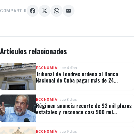
trimestre del año, algo que no ocurría desde 2008.
COMPARTIR
El Gobierno insiste en que lo peor ya ha pasado y que
el país está en plena recuperación, por lo que ha
hecho énfasis en que el Legislativo apruebe las
Artículos relacionados
reformas liberalizadoras para acelerar la
recuperación económica.
ECONOMÍA
hace 4 días
Tribunal de Londres ordena al Banco
Nacional de Cuba pagar más de 24
millones al fondo CRF I
ECONOMÍA
hace 8 días
Régimen anuncia recorte de 92 mil plazas
estatales y reconoce casi 900 mil
personas vulnerables
ECONOMÍA
hace 9 días