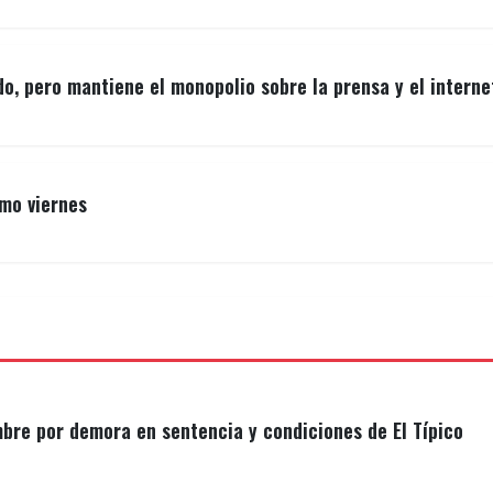
iona una perspectiva valiosa sobre las condiciones e
 estado para abordar sus desafíos económicos únicos.
o, pero mantiene el monopolio sobre la prensa y el interne
imo viernes
mbre por demora en sentencia y condiciones de El Típico