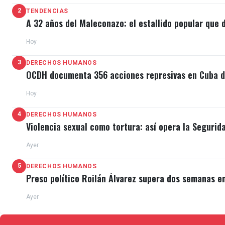
2
TENDENCIAS
A 32 años del Maleconazo: el estallido popular que d
Hoy
3
DERECHOS HUMANOS
OCDH documenta 356 acciones represivas en Cuba du
Hoy
4
DERECHOS HUMANOS
Violencia sexual como tortura: así opera la Segurid
Ayer
5
DERECHOS HUMANOS
Preso político Roilán Álvarez supera dos semanas e
Ayer