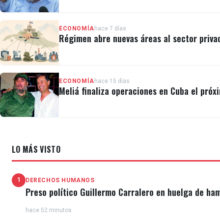
gubernamental como individual. Este análisis proporc
políticas fiscales y financieras adoptadas por cada
ECONOMÍA
hace 7 días
Régimen abre nuevas áreas al sector privad
ECONOMÍA
hace 15 días
Meliá finaliza operaciones en Cuba el próx
LO MÁS VISTO
1
DERECHOS HUMANOS
Preso político Guillermo Carralero en huelga de ha
hace 52 minutos