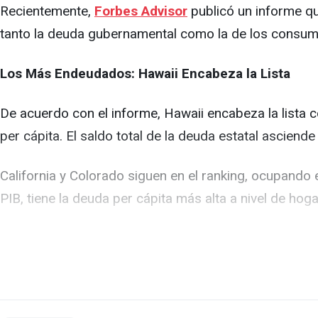
Recientemente,
Forbes Advisor
publicó un informe q
tanto la deuda gubernamental como la de los consumi
Los Más Endeudados: Hawaii Encabeza la Lista
De acuerdo con el informe, Hawaii encabeza la list
per cápita. El saldo total de la deuda estatal asciend
California y Colorado siguen en el ranking, ocupando
PIB, tiene la deuda per cápita más alta a nivel de h
El cuarto y quinto lugar están ocupados por Oregon 
Los 4 primeros gobernados por demócratas. Mientra
Sisolak perdió la reelección para un segundo mandato