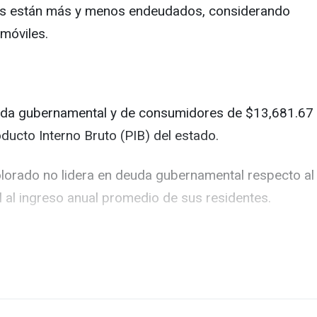
ses están más y menos endeudados, considerando
móviles.
euda gubernamental y de consumidores de $13,681.67
oducto Interno Bruto (PIB) del estado.
Colorado no lidera en deuda gubernamental respecto al
l al ingreso anual promedio de sus residentes.
dados.
e enero de 2023, luego de que el demócrata Steve
no, el sheriff del condado de Clark, Joe Lombardo.