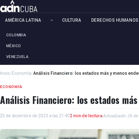
AMÉRICA LATINA
CULTURA
DERECHOS HUMANOS
COLOMBIA
MÉXICO
VENEZUELA
Inicio
/
Economía
/
Análisis Financiero: los estados más y menos end
ECONOMÍA
Análisis Financiero: los estados m
25 de diciembre de 2023 a las 21:40
2 min de lectura
Actualizado: 26 de