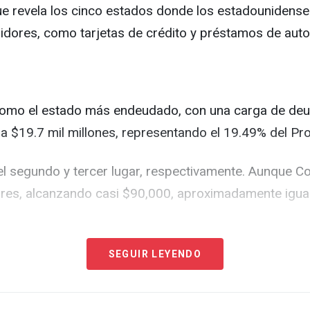
ue revela los cinco estados donde los estadouniden
dores, como tarjetas de crédito y préstamos de auto
a como el estado más endeudado, con una carga de d
e a $19.7 mil millones, representando el 19.49% del Pr
 el segundo y tercer lugar, respectivamente. Aunque 
ogares, alcanzando casi $90,000, aproximadamente igua
y Nevada, cerrando la lista de los estados más endeu
SEGUIR LEYENDO
s que Nevada es gobenrnada por un repu licano desd
 debido a su mala gestión, con el candidato republica