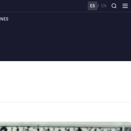
ES
/
EN
ONES