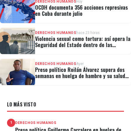
DERECHOS HUMANOS
Hoy
OCDH documenta 356 acciones represivas
en Cuba durante julio
DERECHOS HUMANOS
hace 23 horas
Violencia sexual como tortura: así opera la
Seguridad del Estado dentro de las
cárceles cubanas
DERECHOS HUMANOS
Ayer
Preso político Roilán Álvarez supera dos
semanas en huelga de hambre y su salud
se deteriora
LO MÁS VISTO
1
DERECHOS HUMANOS
Preso político Guillermo Carralero en huelga de