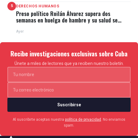
5
DERECHOS HUMANOS
Preso político Roilán Álvarez supera dos
semanas en huelga de hambre y su salud se
deteriora
Ayer
Recibe investigaciones exclusivas sobre Cuba
Únete a miles de lectores que ya reciben nuestro boletín.
Suscribirse
Al suscribirte aceptas nuestra
política de privacidad
. No enviamos
spam.