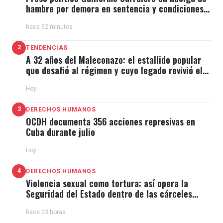
hambre por demora en sentencia y condiciones
de El Típico
hace 52 minutos
2
TENDENCIAS
A 32 años del Maleconazo: el estallido popular
que desafió al régimen y cuyo legado revivió el
11J
Hoy
3
DERECHOS HUMANOS
OCDH documenta 356 acciones represivas en
Cuba durante julio
Hoy
4
DERECHOS HUMANOS
Violencia sexual como tortura: así opera la
Seguridad del Estado dentro de las cárceles
cubanas
hace 23 horas