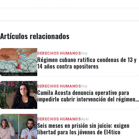
Artículos relacionados
DERECHOS HUMANOS
Hoy
Régimen cubano ratifica condenas de 13 y
14 años contra opositores
DERECHOS HUMANOS
Hoy
Camila Acosta denuncia operativo para
impedirle cubrir intervención del régimen
en la Masonería
DERECHOS HUMANOS
Ayer
Seis meses en prisión sin juicio: exigen
libertad para los jóvenes de El4tico