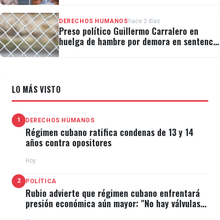
DERECHOS HUMANOS
hace 2 días
Preso político Guillermo Carralero en
huelga de hambre por demora en sentencia
y condiciones de El Típico
LO MÁS VISTO
1
DERECHOS HUMANOS
Régimen cubano ratifica condenas de 13 y 14
años contra opositores
Hoy
2
POLÍTICA
Rubio advierte que régimen cubano enfrentará
presión económica aún mayor: "No hay válvulas
de escape"