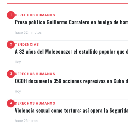
1
DERECHOS HUMANOS
Preso político Guillermo Carralero en huelga de ha
hace 52 minutos
2
TENDENCIAS
A 32 años del Maleconazo: el estallido popular que d
Hoy
3
DERECHOS HUMANOS
OCDH documenta 356 acciones represivas en Cuba du
Hoy
4
DERECHOS HUMANOS
Violencia sexual como tortura: así opera la Segurid
hace 23 horas