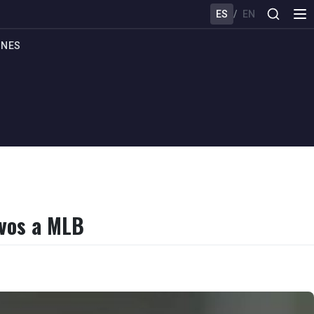
ES
/
EN
ONES
avos a MLB