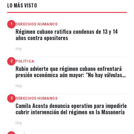
LO MÁS VISTO
1
DERECHOS HUMANOS
Régimen cubano ratifica condenas de 13 y 14
años contra opositores
Hoy
2
POLÍTICA
Rubio advierte que régimen cubano enfrentará
presión económica aún mayor: "No hay válvulas
de escape"
Hoy
3
DERECHOS HUMANOS
Camila Acosta denuncia operativo para impedirle
cubrir intervención del régimen en la Masonería
Hoy