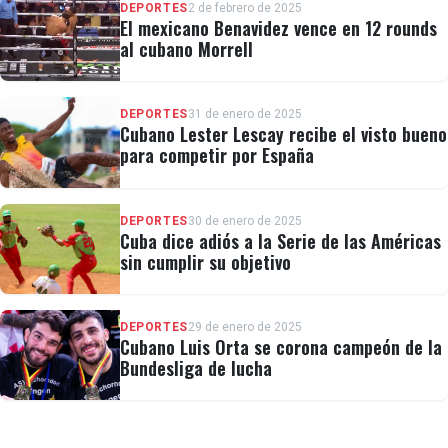
DEPORTES
2 de febrero de 2025
El mexicano Benavidez vence en 12 rounds
al cubano Morrell
DEPORTES
31 de enero de 2025
Cubano Lester Lescay recibe el visto bueno
para competir por España
DEPORTES
30 de enero de 2025
Cuba dice adiós a la Serie de las Américas
sin cumplir su objetivo
DEPORTES
29 de enero de 2025
Cubano Luis Orta se corona campeón de la
Bundesliga de lucha