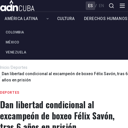
ES
/
EN
AMÉRICA LATINA
CULTURA
DERECHOS HUMANOS
COLOMBIA
MÉXICO
VENEZUELA
Inicio
/
Deportes
Dan libertad condicional al excampeón de boxeo Félix Savón, tras 6
/
años en prisión
DEPORTES
Dan libertad condicional al
excampeón de boxeo Félix Savón,
tras 6 años en prisión