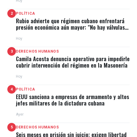
Hoy
2
POLÍTICA
Rubio advierte que régimen cubano enfrentará
presión económica aún mayor: "No hay válvulas
de escape"
Hoy
3
DERECHOS HUMANOS
Camila Acosta denuncia operativo para impedirle
cubrir intervención del régimen en la Masonería
Hoy
4
POLÍTICA
EEUU sanciona a empresas de armamento y altos
jefes militares de la dictadura cubana
Ayer
5
DERECHOS HUMANOS
Seis meses en prisión sin juicio: exigen libertad